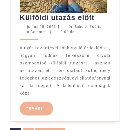
Külföldi
Külföldi utazás előtt
utazás
június
Dr.
június 15, 2023
|
Dr. Schuler Zsófia
|
15,
Schuler
0 Comment
|
8:03 de.
előtt
2023
Zsófia
A nyár kezdetével több szülő érdeklődött,
hogyan tudnak felkészülni orvosi
szempontból külföldi utazásra. Hasznos
az utazás előtt biztosítást kötni, mely
fedezheti az egészségügyi ellátás/anyagi
kár költségeit. A különböző csomagok
közt
TOVÁBB
TOVÁBB