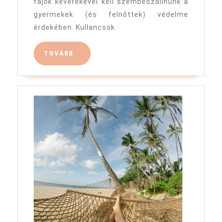
fajok keverékével kell szembeszállnunk a
gyermekek (és felnőttek) védelme
érdekében. Kullancsok
TOVÁBB
TOVÁBB