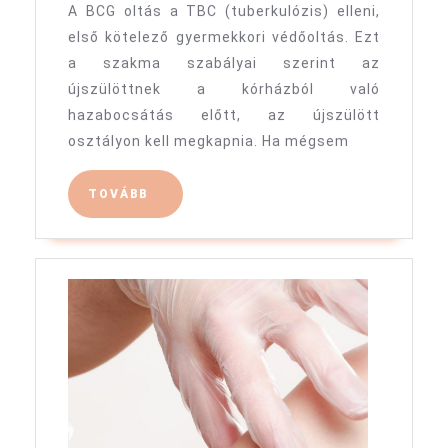
A BCG oltás a TBC (tuberkulózis) elleni,
bal
első kötelező gyermekkori védőoltás. Ezt
vállán:
a szakma szabályai szerint az
a
újszülöttnek a kórházból való
BCG
hazabocsátás előtt, az újszülött
oltás
osztályon kell megkapnia. Ha mégsem
helye
TOVÁBB
TOVÁBB