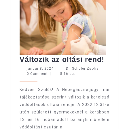
Változ
Változik az oltási rend!
az
január
Dr.
január 8, 2024
|
Dr. Schuler Zsófia
|
8,
Schuler
0 Comment
|
5:16 du.
oltási
2024
Zsófia
rend!
Kedves Szülők! A Népegészségügy mai
tájékoztatása szerint változik a kötelező
védőoltások oltási rendje. A 2022.12.31-e
után született gyermekeknél a korábban
13. és 16. hóban adott bárányhimlő elleni
védőoltást ezután a