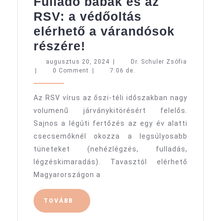
Fulladó babák és az
RSV: a védőoltás
elérhető a várandósok
Fulladó
részére!
babák
augusztus
augusztus 20, 2024
|
Dr. Schuler Zsófia
Dr.
20,
|
0 Comment
|
7:06 de.
és
Schuler
2024
az
Zsófia
Az RSV vírus az őszi-téli időszakban nagy
RSV:
volumenű járványkitörésért felelős.
a
Sajnos a légúti fertőzés az egy év alatti
védőoltás
csecsemőknél okozza a legsúlyosabb
elérhető
tüneteket (nehézlégzés, fulladás,
a
légzéskimaradás). Tavasztól elérhető
Magyarországon a
várandósok
részére!
TOVÁBB
TOVÁBB