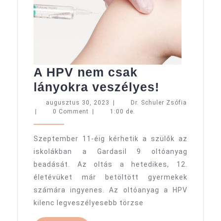
A HPV nem csak
A
lányokra veszélyes!
HPV
augusztus
augusztus 30, 2023
|
Dr. Schuler Zsófia
Dr.
30,
|
0 Comment
|
1:00 de.
nem
Schuler
2023
csak
Zsófia
Szeptember 11-éig kérhetik a szülők az
lányokra
iskolákban a Gardasil 9 oltóanyag
veszélyes
beadását. Az oltás a hetedikes, 12.
életévüket már betöltött gyermekek
számára ingyenes. Az oltóanyag a HPV
kilenc legveszélyesebb törzse