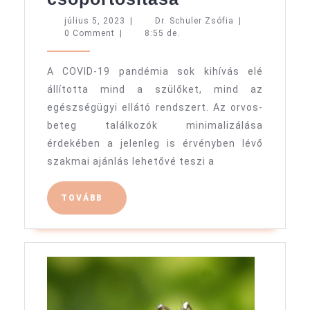
időzítése
július
Dr.
július 5, 2023
|
Dr. Schuler Zsófia
|
5,
Schuler
0 Comment
|
8:55 de.
és
2023
Zsófia
csoportosítás
A COVID-19 pandémia sok kihívás elé
állította mind a szülőket, mind az
egészségügyi ellátó rendszert. Az orvos-
beteg találkozók minimalizálása
érdekében a jelenleg is érvényben lévő
szakmai ajánlás lehetővé teszi a
TOVÁBB
TOVÁBB