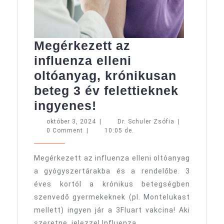
Megérkezett az
influenza elleni
oltóanyag, krónikusan
beteg 3 év felettieknek
Megérkezett
ingyenes!
az
október
Dr.
október 3, 2024
|
Dr. Schuler Zsófia
|
3,
Schuler
0 Comment
|
10:05 de.
influenza
2024
Zsófia
elleni
Megérkezett az influenza elleni oltóanyag
oltóanyag,
a gyógyszertárakba és a rendelőbe. 3
krónikusan
éves kortól a krónikus betegségben
beteg
szenvedő gyermekeknek (pl. Montelukast
3
mellett) ingyen jár a 3Fluart vakcina! Aki
szeretne, jelezze! Influenza