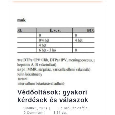
Védőoltások: gyakori
Védőolt
kérdések és válaszok
gyakori
június
Dr.
június 1, 2024
|
Dr. Schuler Zsófia
|
1,
Schuler
0 Comment
|
8:31 du.
kérdése