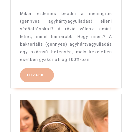
2024
Zsófia
és
Mikor érdemes beadni a meningitis
válaszo
(gennyes agyhártyagyulladás) elleni
védőoltásokat? A rövid válasz: amint
lehet, minél hamarabb. Hogy miért? A
bakteriális (gennyes) agyhártyagyulladás
egy szörnyű betegség, mely kezeletlen
esetben gyakorlatilag 100%-ban
TOVÁBB
TOVÁBB