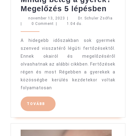
Mindig
Megelőzés 5 lépésben
beteg
november
Dr.
november 13, 2023
|
Dr. Schuler Zsófia
13,
Schuler
|
0 Comment
|
1:04 du.
a
2023
Zsófia
gyerek
A hidegebb időszakban sok gyermek
Megelő
szenved visszatérő légúti fertőzésektől.
5
Ennek okairól és megelőzéséről
lépésb
olvashatnak az alábbi cikkben. Fertőzések
régen és most Régebben a gyerekek a
közösségbe kerülés kezdetekor voltak
folyamatosan
TOVÁBB
TOVÁBB