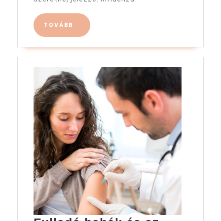
év
felettieknek
TOVÁBB
TOVÁBB
ingyenes!