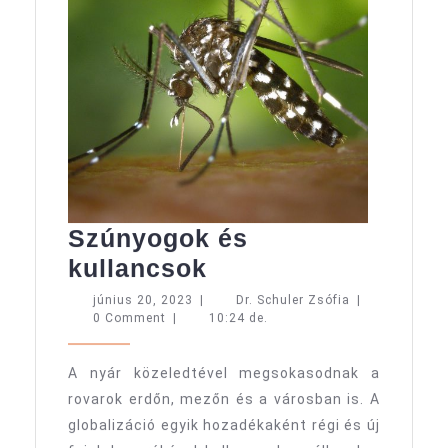
Szúnyogok és
Szúnyogok
kullancsok
és
június
Dr.
június 20, 2023
|
Dr. Schuler Zsófia
|
20,
Schuler
0 Comment
|
10:24 de.
kullancsok
2023
Zsófia
A nyár közeledtével megsokasodnak a
rovarok erdőn, mezőn és a városban is. A
globalizáció egyik hozadékaként régi és új