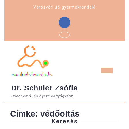
Skip
Vörösvári úti gyermekrendelő
to
content
Facebook
Ope
But
Dr. Schuler Zsófia
Csecsemő- és gyermekgyógyász
Címke:
védőoltás
Keresés