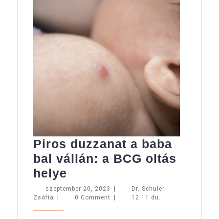
Piros duzzanat a baba
bal vállán: a BCG oltás
Piros
helye
duzzanat
szeptember
szeptember 20, 2023
|
Dr. Schuler
Dr.
20,
Zsófia
|
0 Comment
|
12:11 du.
a
Schuler
2023
baba
Zsófia