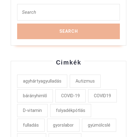
Search
for:
Cimkék
agyhártyagyulladás
Autizmus
bárányhimlő
COVID-19
COVID19
D-vitamin
folyadékpótlás
fulladás
gyorslabor
gyümölcslé