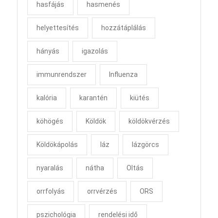
hasfájás
hasmenés
helyettesítés
hozzátáplálás
hányás
igazolás
immunrendszer
Influenza
kalória
karantén
kiütés
köhögés
Köldök
köldökvérzés
Köldökápolás
láz
lázgörcs
nyaralás
nátha
Oltás
orrfolyás
orrvérzés
ORS
pszichológia
rendelési idő