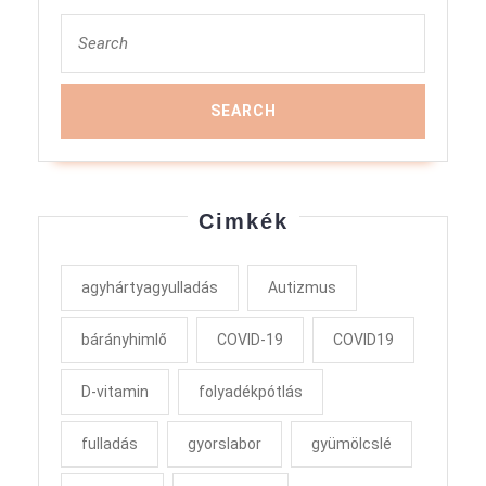
Search
for:
Cimkék
agyhártyagyulladás
Autizmus
bárányhimlő
COVID-19
COVID19
D-vitamin
folyadékpótlás
fulladás
gyorslabor
gyümölcslé