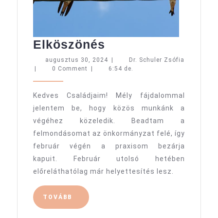
Elköszönés
Elköszönés
augusztus
augusztus 30, 2024
|
Dr. Schuler Zsófia
Dr.
30,
|
0 Comment
|
6:54 de.
Schuler
2024
Zsófia
Kedves Családjaim! Mély fájdalommal
jelentem be, hogy közös munkánk a
végéhez közeledik. Beadtam a
felmondásomat az önkormányzat felé, így
február végén a praxisom bezárja
kapuit. Február utolsó hetében
előreláthatólag már helyettesítés lesz.
TOVÁBB
TOVÁBB