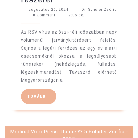
babák
augusztus
augusztus 20, 2024
|
Dr. Schuler Zsófia
Dr.
20,
|
0 Comment
|
7:06 de.
és
Schuler
2024
az
Zsófia
Az RSV vírus az őszi-téli időszakban nagy
RSV:
volumenű járványkitörésért felelős.
a
Sajnos a légúti fertőzés az egy év alatti
védőoltás
csecsemőknél okozza a legsúlyosabb
elérhető
tüneteket (nehézlégzés, fulladás,
a
légzéskimaradás). Tavasztól elérhető
Magyarországon a
várandósok
részére!
TOVÁBB
TOVÁBB
Medical WordPress Theme
©Dr.Schuler Zsófia -