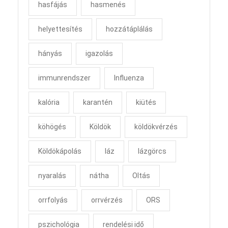
hasfájás
hasmenés
helyettesítés
hozzátáplálás
hányás
igazolás
immunrendszer
Influenza
kalória
karantén
kiütés
köhögés
Köldök
köldökvérzés
Köldökápolás
láz
lázgörcs
nyaralás
nátha
Oltás
orrfolyás
orrvérzés
ORS
pszichológia
rendelési idő