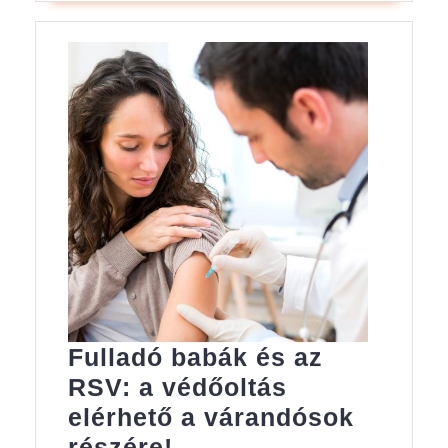
Fulladó babák és az
RSV: a védőoltás
elérhető a várandósok
Fulladó
részére!