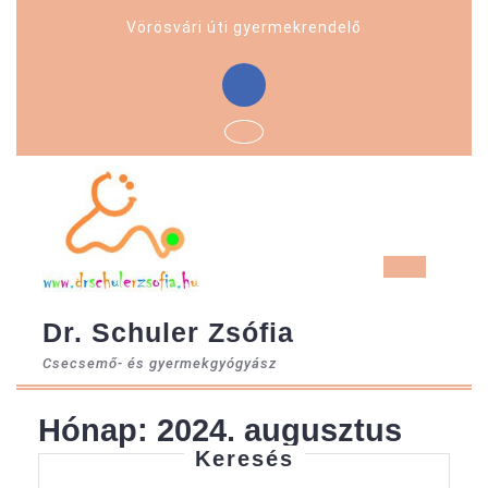
Skip
Vörösvári úti gyermekrendelő
to
content
Facebook
Ope
But
Dr. Schuler Zsófia
Csecsemő- és gyermekgyógyász
Hónap:
2024. augusztus
Keresés