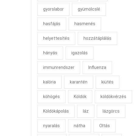
gyorslabor
gyümölcslé
hasfájás
hasmenés
helyettesítés
hozzátáplálás
hányás
igazolás
immunrendszer
Influenza
kalória
karantén
kiütés
köhögés
Köldök
köldökvérzés
Köldökápolás
láz
lázgörcs
nyaralás
nátha
Oltás