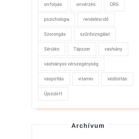
orrfolyás
orrvérzés
ORS
pszichológia
rendelési idő
Szorongás
szűrővizsgálat
Sérülés
Tápszer
vashiány
vashiányos vérszegénység
vaspótlás
vitamin
védőoltás
Újszülött
Archívum