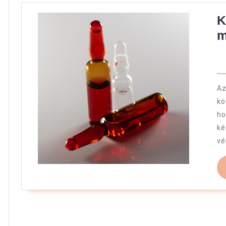
K
m
A
kö
ho
ké
vé