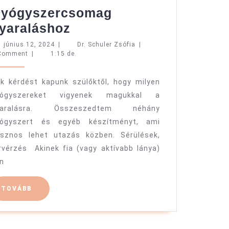
yógyszercsomag
Gyógyszercsomag
yaraláshoz
nyaraláshoz
június
Dr.
június 12, 2024
|
Dr. Schuler Zsófia
|
12,
Schuler
Comment
|
1:15 de.
2024
Zsófia
k kérdést kapunk szülőktől, hogy milyen
yógyszereket vigyenek magukkal a
yaralásra. Összeszedtem néhány
yógyszert és egyéb készítményt, ami
sznos lehet utazás közben. Sérülések,
rvérzés Akinek fia (vagy aktívabb lánya)
n
TOVÁBB
TOVÁBB