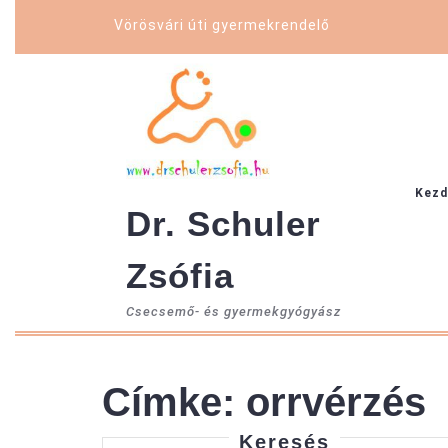
Skip
Vörösvári úti gyermekrendelő
to
content
Kezd
Dr. Schuler
Zsófia
Csecsemő- és gyermekgyógyász
Címke:
orrvérzés
Keresés