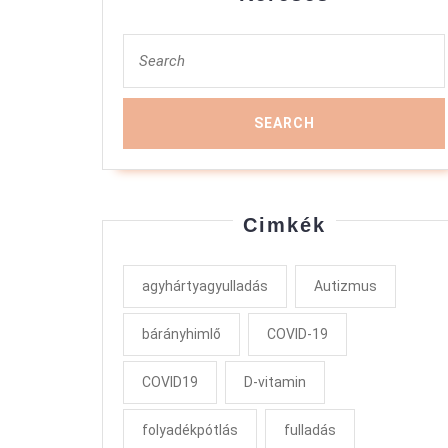
Search
for:
Cimkék
agyhártyagyulladás
Autizmus
bárányhimlő
COVID-19
COVID19
D-vitamin
folyadékpótlás
fulladás