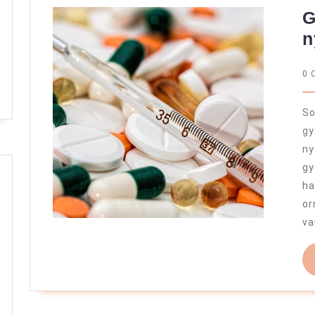
G
n
0 
So
g
n
g
ha
or
va