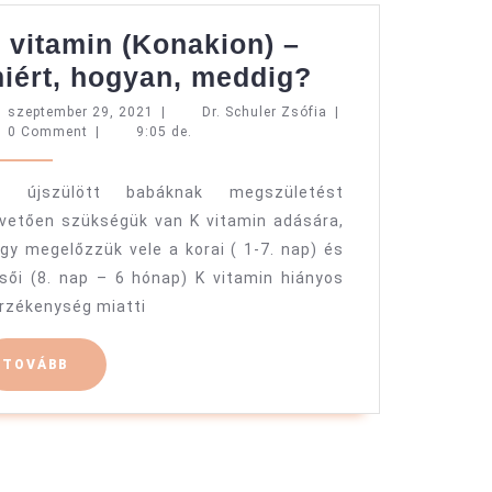
 vitamin (Konakion) –
K
iért, hogyan, meddig?
vitamin
szeptember
Dr.
szeptember 29, 2021
|
Dr. Schuler Zsófia
|
29,
Schuler
0 Comment
|
9:05 de.
(Konakion)
2021
Zsófia
–
z újszülött babáknak megszületést
miért,
vetően szükségük van K vitamin adására,
hogyan,
gy megelőzzük vele a korai ( 1-7. nap) és
meddig?
sői (8. nap – 6 hónap) K vitamin hiányos
rzékenység miatti
TOVÁBB
TOVÁBB