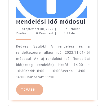
Rendel
Rendelési idő módosul
idő
szeptember
szeptember 30, 2022
|
Dr. Schuler
Dr.
30,
Zsófia
|
0 Comment
|
5:39 de.
módos
Schuler
2022
Zsófia
Kedves Szülők! A rendelési és a
rendelkezésre állási idő 2022.11.01-től
módosul. Az új rendelési idő: Rendelési
idő(beteg rendelés) Hétfő: 14:00 –
16:30Kedd: 8:00 – 10:00Szerda: 14:00 –
16:00Csütörtök: 11:30 –
TOVÁBB
TOVÁBB