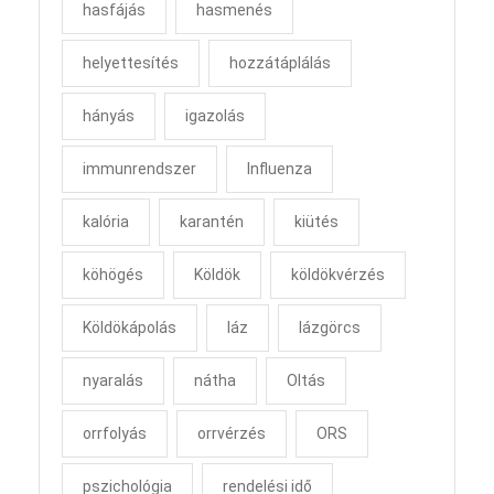
hasfájás
hasmenés
helyettesítés
hozzátáplálás
hányás
igazolás
immunrendszer
Influenza
kalória
karantén
kiütés
köhögés
Köldök
köldökvérzés
Köldökápolás
láz
lázgörcs
nyaralás
nátha
Oltás
orrfolyás
orrvérzés
ORS
pszichológia
rendelési idő