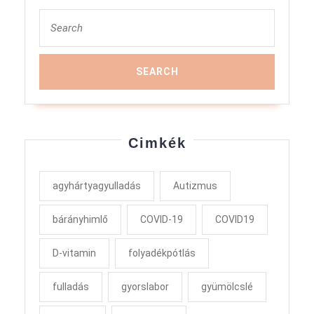
Search
for:
Cimkék
agyhártyagyulladás
Autizmus
bárányhimlő
COVID-19
COVID19
D-vitamin
folyadékpótlás
fulladás
gyorslabor
gyümölcslé