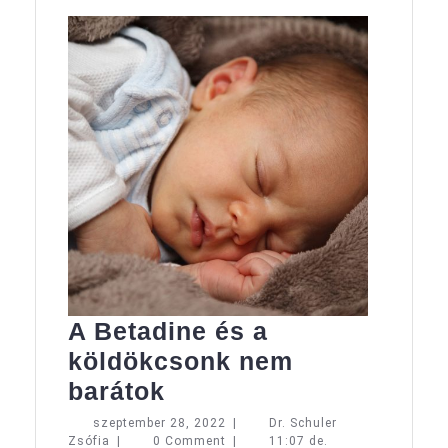
A Betadine és a
köldökcsonk nem
A
barátok
Betadine
szeptember
szeptember 28, 2022
|
Dr. Schuler
Dr.
28,
Zsófia
|
0 Comment
|
11:07 de.