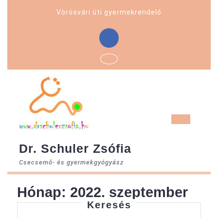
Skip
Vörösvári úti gyermekrendelő
to
content
Facebook
Ope
But
Dr. Schuler Zsófia
Csecsemő- és gyermekgyógyász
Hónap:
2022. szeptember
Keresés