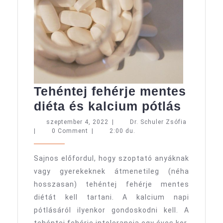
Tehéntej fehérje mentes
Tehént
diéta és kalcium pótlás
fehérj
szeptember
Dr.
szeptember 4, 2022
|
Dr. Schuler Zsófia
4,
Schuler
|
0 Comment
|
2:00 du.
mente
2022
Zsófia
diéta
Sajnos előfordul, hogy szoptató anyáknak
és
vagy gyerekeknek átmenetileg (néha
kalci
hosszasan) tehéntej fehérje mentes
pótlás
diétát kell tartani. A kalcium napi
pótlásáról ilyenkor gondoskodni kell. A
tehéntej fehérje intolerancia egy éves kor