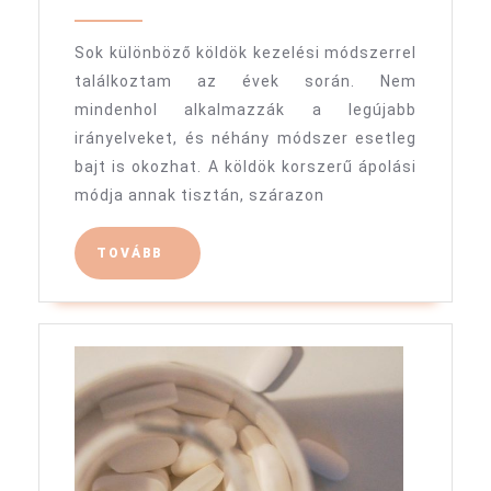
és
Schuler
2022
a
Zsófia
Sok különböző köldök kezelési módszerrel
köldökcsonk
találkoztam az évek során. Nem
nem
mindenhol alkalmazzák a legújabb
barátok
irányelveket, és néhány módszer esetleg
bajt is okozhat. A köldök korszerű ápolási
módja annak tisztán, szárazon
TOVÁBB
TOVÁBB