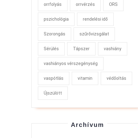
orrfolyás
orrvérzés
ORS
pszichológia
rendelési idő
Szorongás
szűrővizsgálat
Sérülés
Tápszer
vashiány
vashiányos vérszegénység
vaspótlás
vitamin
védőoltás
Újszülött
Archívum