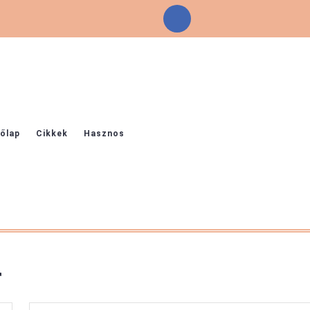
Facebook
őlap
Cikkek
Hasznos
r