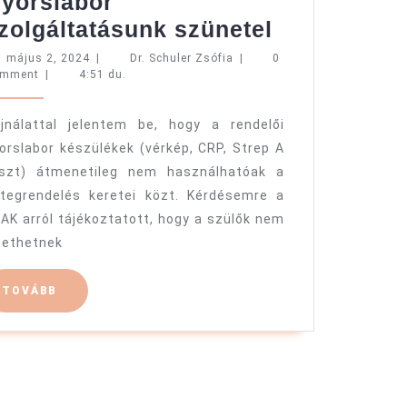
yorslabor
Gyorslabor
zolgáltatásunk szünetel
szolgáltatá
május
Dr.
május 2, 2024
|
Dr. Schuler Zsófia
|
0
2,
Schuler
omment
|
4:51 du.
szünetel
2024
Zsófia
jnálattal jelentem be, hogy a rendelői
orslabor készülékek (vérkép, CRP, Strep A
szt) átmenetileg nem használhatóak a
tegrendelés keretei közt. Kérdésemre a
AK arról tájékoztatott, hogy a szülők nem
zethetnek
TOVÁBB
TOVÁBB