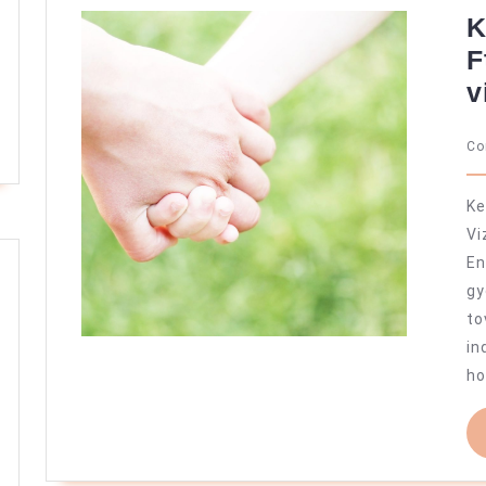
K
F
v
C
Ke
Vi
En
gy
to
i
ho