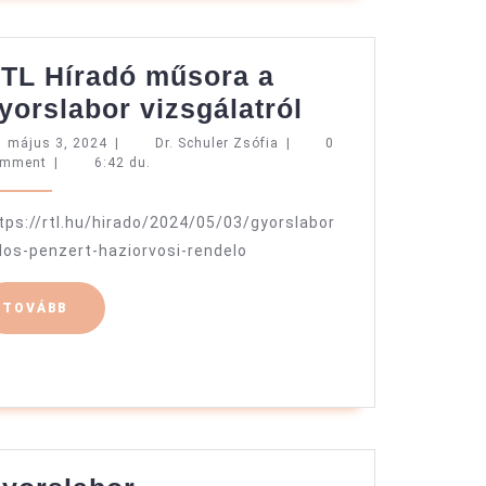
TL Híradó műsora a
RTL
yorslabor vizsgálatról
Híradó
május
Dr.
május 3, 2024
|
Dr. Schuler Zsófia
|
0
3,
Schuler
omment
|
6:42 du.
műsora
2024
Zsófia
a
tps://rtl.hu/hirado/2024/05/03/gyorslabor
gyorslabor
ilos-penzert-haziorvosi-rendelo
vizsgálatról
TOVÁBB
TOVÁBB