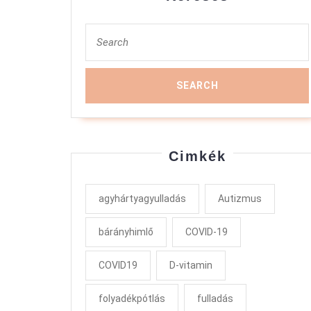
Search
for:
Cimkék
agyhártyagyulladás
Autizmus
bárányhimlő
COVID-19
COVID19
D-vitamin
folyadékpótlás
fulladás