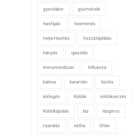
gyorslabor
gyümölcslé
hasfájás
hasmenés
helyettesítés
hozzátáplálás
hányás
igazolás
immunrendszer
Influenza
kalória
karantén
kiütés
köhögés
Köldök
köldökvérzés
Köldökápolás
láz
lázgörcs
nyaralás
nátha
Oltás