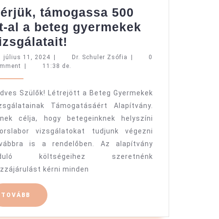
érjük, támogassa 500
t-al a beteg gyermekek
Kérjük,
izsgálatait!
támogassa
július
Dr.
július 11, 2024
|
Dr. Schuler Zsófia
|
0
11,
Schuler
omment
|
11:38 de.
500
2024
Zsófia
Ft-
dves Szülők! Létrejött a Beteg Gyermekek
al
zsgálatainak Támogatásáért Alapítvány.
a
nek célja, hogy betegeinknek helyszíni
beteg
orslabor vizsgálatokat tudjunk végezni
gyermekek
vábbra is a rendelőben. Az alapítvány
vizsgálatait!
nduló költségeihez szeretnénk
zzájárulást kérni minden
TOVÁBB
TOVÁBB