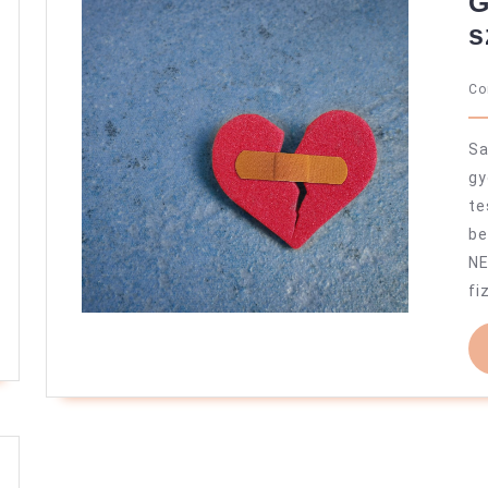
G
s
C
Sa
gy
te
be
NE
fi