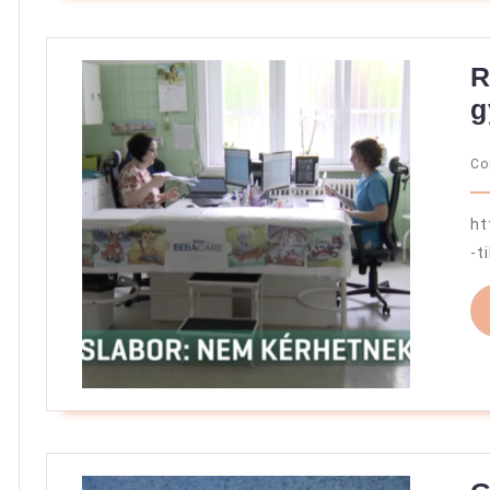
R
g
C
ht
-t