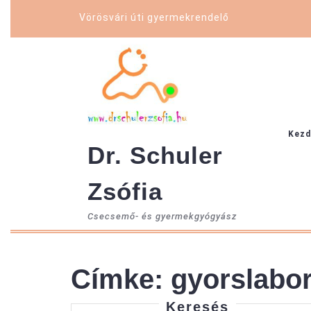
Skip
Vörösvári úti gyermekrendelő
to
content
Kezd
Dr. Schuler
Zsófia
Csecsemő- és gyermekgyógyász
Címke:
gyorslabo
Keresés