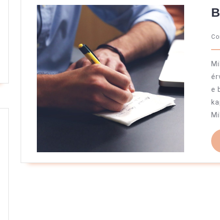
B
C
Mi
ér
e 
ka
Mi