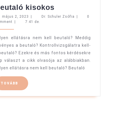
Beutaló
eutaló kisokos
kisokos
május
Dr.
május 2, 2023
|
Dr. Schuler Zsófia
|
0
2,
Schuler
omment
|
7:41 de.
2023
Zsófia
lyen ellátásra nem kell beutaló? Meddig
vényes a beutaló? Kontrollvizsgálatra kell-
beutaló? Ezekre és más fontos kérdésekre
p választ a cikk olvasója az alábbiakban.
lyen ellátásra nem kell beutaló? Beutaló
TOVÁBB
TOVÁBB