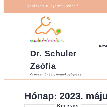
Skip
Vörösvári úti gyermekrendelő
to
content
Kezd
Dr. Schuler
Zsófia
Csecsemő- és gyermekgyógyász
Hónap:
2023. máj
Keresés