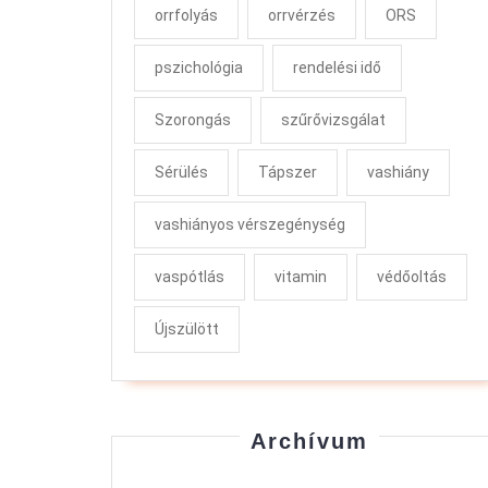
orrfolyás
orrvérzés
ORS
pszichológia
rendelési idő
Szorongás
szűrővizsgálat
Sérülés
Tápszer
vashiány
vashiányos vérszegénység
vaspótlás
vitamin
védőoltás
Újszülött
Archívum