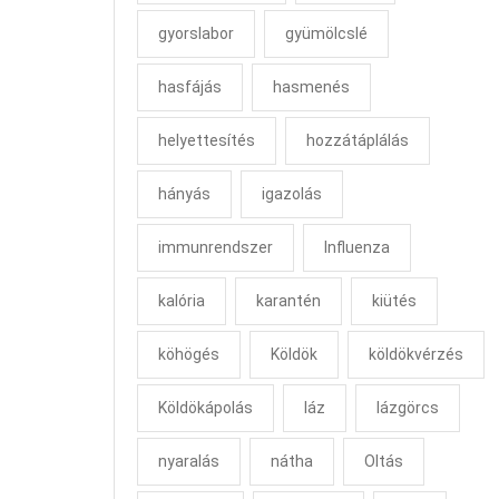
gyorslabor
gyümölcslé
hasfájás
hasmenés
helyettesítés
hozzátáplálás
hányás
igazolás
immunrendszer
Influenza
kalória
karantén
kiütés
köhögés
Köldök
köldökvérzés
Köldökápolás
láz
lázgörcs
nyaralás
nátha
Oltás