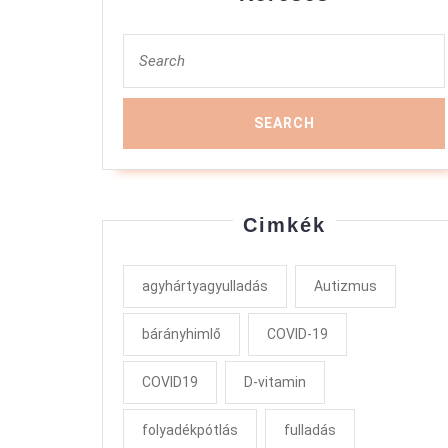
Search
for:
Cimkék
agyhártyagyulladás
Autizmus
bárányhimlő
COVID-19
COVID19
D-vitamin
folyadékpótlás
fulladás