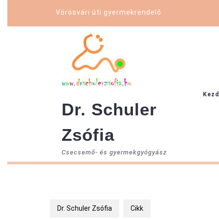
Skip
Vörösvári úti gyermekrendelő
to
content
Kezd
Dr. Schuler
Zsófia
Csecsemő- és gyermekgyógyász
Dr. Schuler Zsófia
Cikk