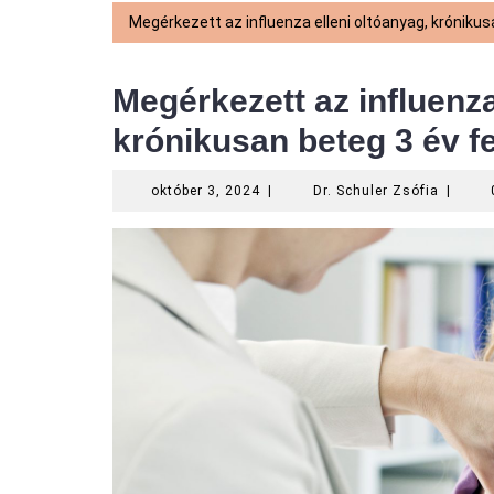
Megérkezett az influenza elleni oltóanyag, krónikus
Megérkezett az influenza
krónikusan beteg 3 év f
október
Dr.
október 3, 2024
|
Dr. Schuler Zsófia
|
3,
Schuler
2024
Zsófia