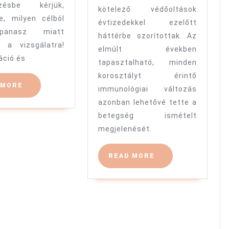
yzésbe kérjük,
kötelező védőoltások
le, milyen célból
évtizedekkel ezelőtt
panasz miatt
háttérbe szorítottak. Az
k a vizsgálatra!
elmúlt években
áció és
tapasztalható, minden
korosztályt érintő
READ
 MORE
immunológiai változás
MORE
azonban lehetővé tette a
betegség ismételt
megjelenését.
READ
READ MORE
MORE