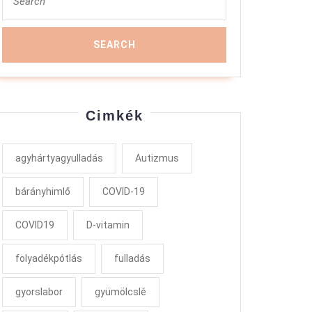
for:
Cimkék
agyhártyagyulladás
Autizmus
bárányhimlő
COVID-19
COVID19
D-vitamin
folyadékpótlás
fulladás
gyorslabor
gyümölcslé