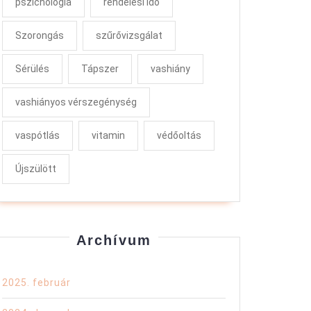
pszichológia
rendelési idő
Szorongás
szűrővizsgálat
Sérülés
Tápszer
vashiány
vashiányos vérszegénység
vaspótlás
vitamin
védőoltás
Újszülött
Archívum
2025. február