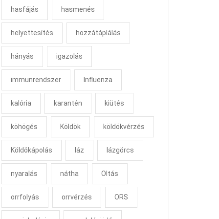
hasfájás
hasmenés
helyettesítés
hozzátáplálás
hányás
igazolás
immunrendszer
Influenza
kalória
karantén
kiütés
köhögés
Köldök
köldökvérzés
Köldökápolás
láz
lázgörcs
nyaralás
nátha
Oltás
orrfolyás
orrvérzés
ORS