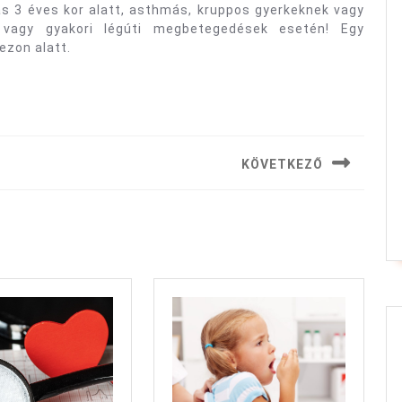
ás 3 éves kor alatt, asthmás, kruppos gyerkeknek vagy
vagy gyakori légúti megbetegedések esetén! Egy
ezon alatt.
KÖVETKEZŐ
Next
post: