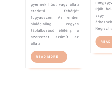
megjeg
gyermek húst vagy állati
írják be
eredetű fehérjét
vagy 
fogyasszon. Az ember
érkezne
biológiailag vegyes
Regisztr
táplálkozású élőlény, a
szervezet számít az
READ
állati
READ
READ MORE
MORE