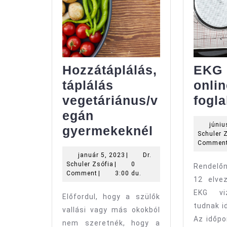
Hozzátáplálás,
EKG 
táplálás
onlin
vegetáriánus/v
fogla
egán
júniu
Hozzátáplál
gyermekeknél
Schuler 
táplálás
Commen
január
január 5, 2023
|
Dr.
vegetárián
Dr.
5,
Schuler Zsófia
|
0
Rendelő
gyermekek
Schuler
2023
Comment
|
3:00 du.
12 elve
Zsófia
EKG viz
Előfordul, hogy a szülők
tudnak i
vallási vagy más okokból
Az időpo
nem szeretnék, hogy a