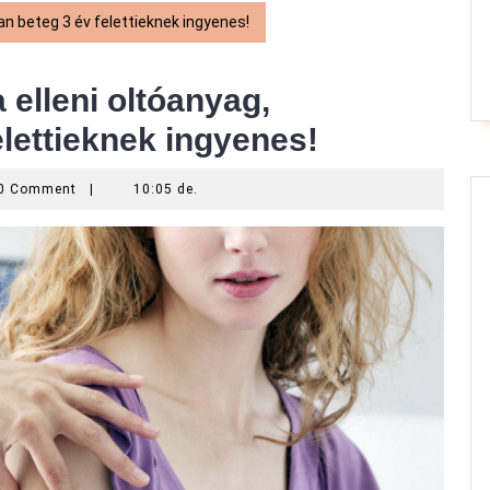
an beteg 3 év felettieknek ingyenes!
 elleni oltóanyag,
elettieknek ingyenes!
0 Comment
|
10:05 de.