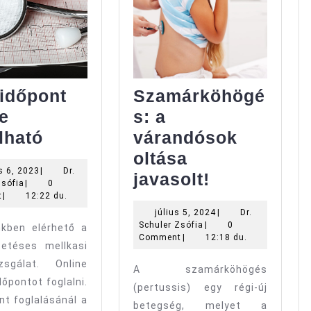
időpont
Szamárköhögé
e
s: a
EKG
lható
várandósok
időpont
oltása
június
s 6, 2023
|
Dr.
ás,
online
Szamárköh
javasolt!
Dr.
6,
Zsófia
|
0
foglalható
a
Schuler
2023
t
|
12:22 du.
Zsófia
július
július 5, 2024
|
Dr.
us/vegán
várandóso
Dr.
5,
Schuler Zsófia
|
0
nkben elérhető a
nél
oltása
Schuler
2024
Comment
|
12:18 du.
zetéses mellkasi
Zsófia
javasolt!
sgálat. Online
A szamárköhögés
dőpontot foglalni.
(pertussis) egy régi-új
nt foglalásánál a
betegség, melyet a