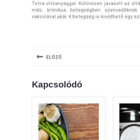
Tetra oltóanyaggal. Különösen javasolt az olt
más, krónikus betegségben szenvedőknek 
vakcinával akár 4 betegség is kivédhető egy sz
Bejegyzés
navigáció
ELŐZŐ
Previous
post:
Kapcsolódó