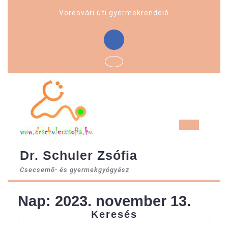
Skip
Vörösvári úti gyermekrendelő
to
content
Facebook
Ope
But
Dr. Schuler Zsófia
Csecsemő- és gyermekgyógyász
Nap:
2023. november 13.
Keresés