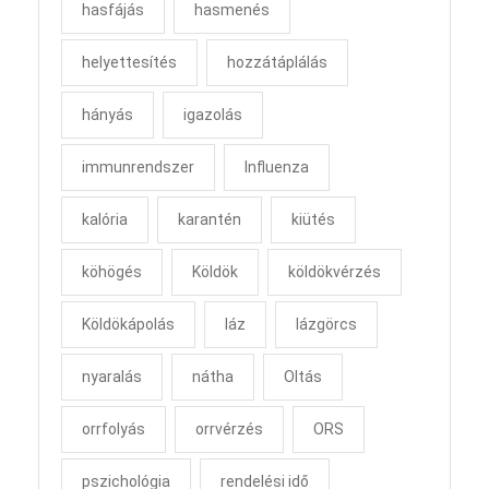
hasfájás
hasmenés
helyettesítés
hozzátáplálás
hányás
igazolás
immunrendszer
Influenza
kalória
karantén
kiütés
köhögés
Köldök
köldökvérzés
Köldökápolás
láz
lázgörcs
nyaralás
nátha
Oltás
orrfolyás
orrvérzés
ORS
pszichológia
rendelési idő