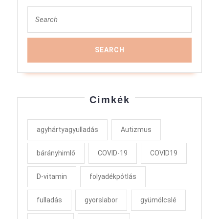
Search
for:
Cimkék
agyhártyagyulladás
Autizmus
bárányhimlő
COVID-19
COVID19
D-vitamin
folyadékpótlás
fulladás
gyorslabor
gyümölcslé