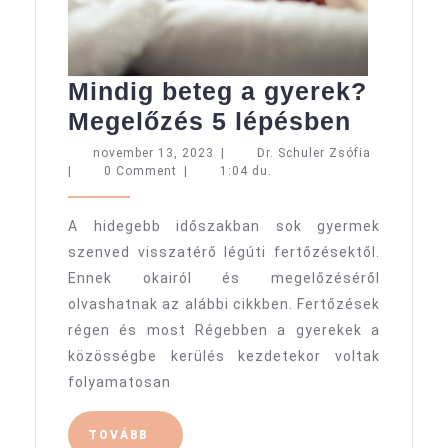
Mindig beteg a gyerek?
Mindig
Megelőzés 5 lépésben
beteg
november
Dr.
november 13, 2023
|
Dr. Schuler Zsófia
13,
Schuler
|
0 Comment
|
1:04 du.
a
2023
Zsófia
gyerek
A hidegebb időszakban sok gyermek
Megelő
szenved visszatérő légúti fertőzésektől.
5
Ennek okairól és megelőzéséről
lépésb
olvashatnak az alábbi cikkben. Fertőzések
régen és most Régebben a gyerekek a
közösségbe kerülés kezdetekor voltak
folyamatosan
TOVÁBB
TOVÁBB