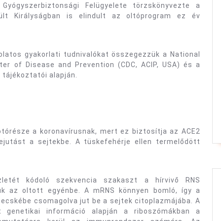
 Gyógyszerbiztonsági Felügyelete törzskönyvezte a
lt Királyságban is elindult az oltóprogram ez év
latos gyakorlati tudnivalókat összegezzük a National
nter of Disease and Prevention (CDC, ACIP, USA) és a
tájékoztatói alapján.
otórésze a koronavírusnak, mert ez biztosítja az ACE2
jutást a sejtekbe. A tüskefehérje ellen termelődött
zletét kódoló szekvencia szakaszt a hírvivő RNS
uk az oltott egyénbe. A mRNS könnyen bomló, így a
zecskébe csomagolva jut be a sejtek citoplazmájába. A
 genetikai információ alapján a riboszómákban a