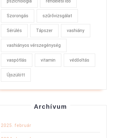
pszichológia
rendelési idő
Szorongás
szűrővizsgálat
Sérülés
Tápszer
vashiány
vashiányos vérszegénység
vaspótlás
vitamin
védőoltás
Újszülött
Archívum
2025. február