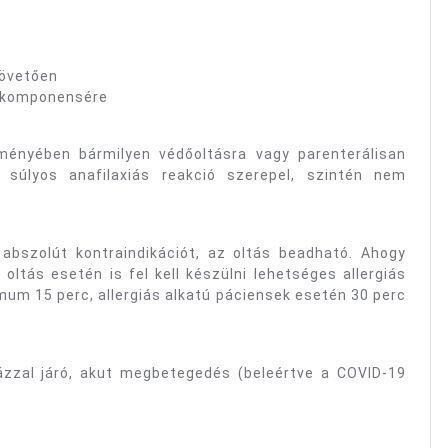
követően
ly komponensére
ményében bármilyen védőoltásra vagy parenterálisan
 súlyos anafilaxiás reakció szerepel, szintén nem
.
abszolút kontraindikációt, az oltás beadható. Ahogy
ltás esetén is fel kell készülni lehetséges allergiás
mum 15 perc, allergiás alkatú páciensek esetén 30 perc
 lázzal járó, akut megbetegedés (beleértve a COVID-19