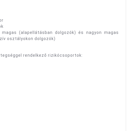
or
ók
k magas (alapellátásban dolgozók) és nagyon magas
nzív osztályokon dolgozók)
etegséggel rendelkező rizikócsoportok: