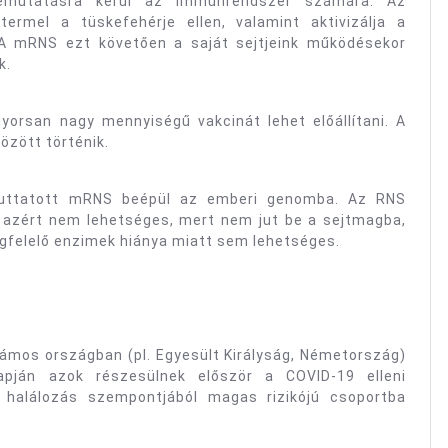
 bemutatásra kerül az immunrendszer számára. Az
ermel a tüskefehérje ellen, valamint aktivizálja a
 A mRNS ezt követően a saját sejtjeink működésekor
k.
yorsan nagy mennyiségű vakcinát lehet előállítani. A
között történik.
ejuttatott mRNS beépül az emberi genomba. Az RNS
 azért nem lehetséges, mert nem jut be a sejtmagba,
egfelelő enzimek hiánya miatt sem lehetséges.
Számos országban (pl. Egyesült Királyság, Németország)
 alapján azok részesülnek először a COVID-19 elleni
a halálozás szempontjából magas rizikójú csoportba