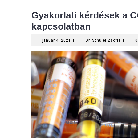
Gyakorlati kérdések a C
kapcsolatban
január
Dr.
január 4, 2021
|
Dr. Schuler Zsófia
|
0
4,
Schuler
2021
Zsófia