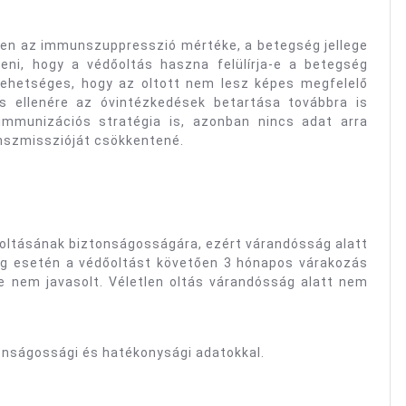
ben az immunszuppresszió mértéke, a betegség jellege
teni, hogy a védőoltás haszna felülírja-e a betegség
 lehetséges, hogy az oltott nem lesz képes megfelelő
ás ellenére az óvintézkedések betartása továbbra is
immunizációs stratégia is, azonban nincs adat arra
nszmisszióját csökkentené.
 oltásának biztonságosságára, ezért várandósság alatt
ég esetén a védőoltást követően 3 hónapos várakozás
re nem javasolt. Véletlen oltás várandósság alatt nem
onságossági és hatékonysági adatokkal.