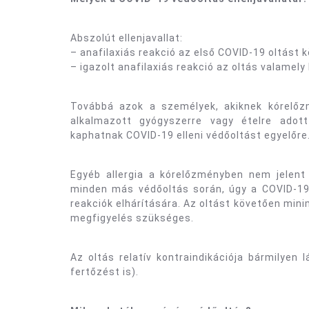
Abszolút ellenjavallat:
– anafilaxiás reakció az első COVID-19 oltást 
– igazolt anafilaxiás reakció az oltás valame
Továbbá azok a személyek, akiknek kórelőz
alkalmazott gyógyszerre vagy ételre adott
kaphatnak COVID-19 elleni védőoltást egyelőre
Egyéb allergia a kórelőzményben nem jelent 
minden más védőoltás során, úgy a COVID-19 o
reakciók elhárítására. Az oltást követően mini
megfigyelés szükséges.
Az oltás relatív kontraindikációja bármilyen
fertőzést is).