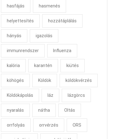
hasfájás
hasmenés
helyettesítés
hozzátáplálás
hányás
igazolás
immunrendszer
Influenza
kalória
karantén
kiütés
köhögés
Köldök
köldökvérzés
Köldökápolás
láz
lázgörcs
nyaralás
nátha
Oltás
orrfolyás
orrvérzés
ORS