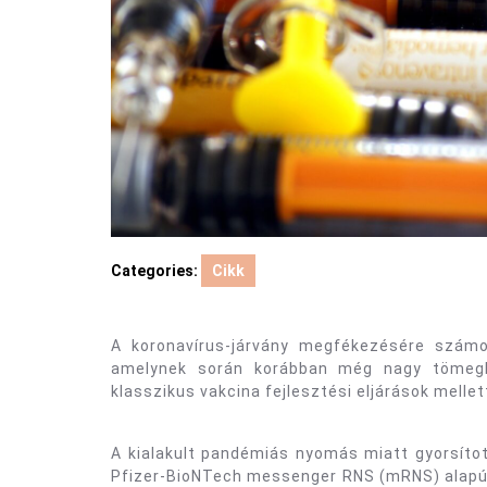
Categories:
Cikk
A koronavírus-járvány megfékezésére számos
amelynek során korábban még nagy tömegb
klasszikus vakcina fejlesztési eljárások mellet
A kialakult pandémiás nyomás miatt gyorsított
Pfizer-BioNTech messenger RNS (mRNS) alapú 