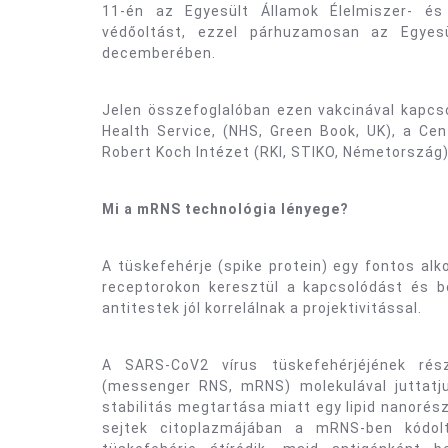
11-én az Egyesült Államok Élelmiszer- és
védőoltást, ezzel párhuzamosan az Egyesü
decemberében.
Jelen összefoglalóban ezen vakcinával kapcso
Health Service, (NHS, Green Book, UK), a Ce
Robert Koch Intézet (RKI, STIKO, Németország) 
Mi a mRNS technológia lényege?
A tüskefehérje (spike protein) egy fontos alk
receptorokon keresztül a kapcsolódást és be
antitestek jól korrelálnak a projektivitással.
A SARS-CoV2 vírus tüskefehérjéjének rés
(messenger RNS, mRNS) molekulával juttatj
stabilitás megtartása miatt egy lipid nanorés
sejtek citoplazmájában a mRNS-ben kódolt