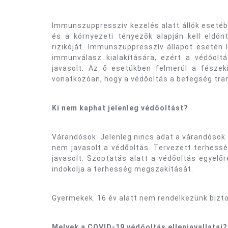
Immunszuppresszív kezelés alatt állók eseté
és a környezeti tényezők alapján kell eldön
rizikóját. Immunszuppresszív állapot esetén
immunválasz kialakítására, ezért a védőolt
javasolt. Az ő esetükben felmerül a fészek
vonatkozóan, hogy a védőoltás a betegség tra
Ki nem kaphat jelenleg védőoltást?
Várandósok: Jelenleg nincs adat a várandósok
nem javasolt a védőoltás. Tervezett terhess
javasolt. Szoptatás alatt a védőoltás egyelő
indokolja a terhesség megszakítását.
Gyermekek: 16 év alatt nem rendelkezünk bizt
Melyek a COVID-19 védőoltás ellenjavallatai?