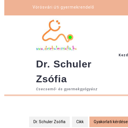
Skip
Vörösvári úti gyermekrendelő
to
content
Kezd
Dr. Schuler
Zsófia
Csecsemő- és gyermekgyógyász
Dr. Schuler Zsófia
Cikk
Gyakorlati kérdése