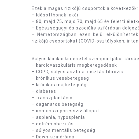
Ezek a magas rizikójú csoportok a következők:
– Idősotthonok lakói
– 80, majd 75, majd 70, majd 65 év feletti életk
– Egészségügyi és szociális szférában dolgoz
– Németországban ezen belül elkülönítette
rizikójú csoportokat (COVID-osztályokon, inte
Súlyos klinikai kimenetel szempontjából társb
– kardiovaszkuláris megbetegedések
– COPD, súlyos asztma, cisztás fibrózis
– krónikus vesebetegség
– krónikus májbetegség
– diabetes
– transzplantáció
– daganatos betegség
– immunszuppresszív állapot
– asplenia, hyposplenia
– extrém obezitás
– súlyos mentális betegség
– Down-szindróma