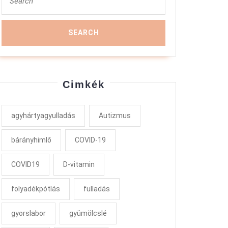
for:
Cimkék
agyhártyagyulladás
Autizmus
bárányhimlő
COVID-19
COVID19
D-vitamin
folyadékpótlás
fulladás
gyorslabor
gyümölcslé