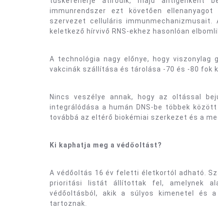
tüskefehérje átíródik, majd antigénként
immunrendszer ezt követően ellenanyagot t
szervezet celluláris immunmechanizmusait.
keletkező hírvivő RNS-ekhez hasonlóan elbomli
A technológia nagy előnye, hogy viszonylag g
vakcinák szállítása és tárolása -70 és -80 fok 
Nincs veszélye annak, hogy az oltással b
integrálódása a humán DNS-be többek között
továbbá az eltérő biokémiai szerkezet és a m
Ki kaphatja meg a védőoltást?
A védőoltás 16 év feletti életkortól adható. 
prioritási listát állítottak fel, amelynek
védőoltásból, akik a súlyos kimenetel és 
tartoznak.