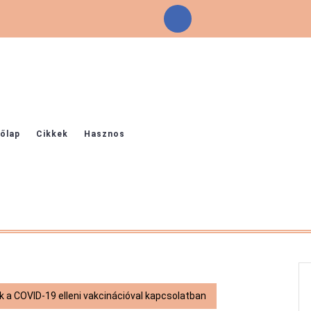
Facebook
őlap
Cikkek
Hasznos
k a COVID-19 elleni vakcinációval kapcsolatban