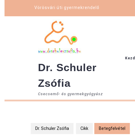
Skip
Vörösvári úti gyermekrendelő
to
content
Kezd
Dr. Schuler
Zsófia
Csecsemő- és gyermekgyógyász
Dr. Schuler Zsófia
Cikk
Betegfelvétel