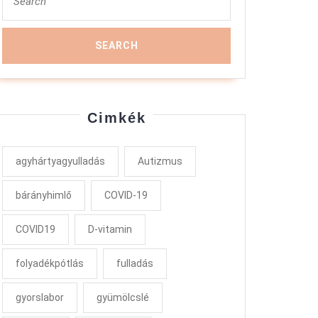
for:
Cimkék
agyhártyagyulladás
Autizmus
bárányhimlő
COVID-19
COVID19
D-vitamin
folyadékpótlás
fulladás
gyorslabor
gyümölcslé