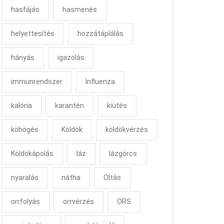
hasfájás
hasmenés
helyettesítés
hozzátáplálás
hányás
igazolás
immunrendszer
Influenza
kalória
karantén
kiütés
köhögés
Köldök
köldökvérzés
Köldökápolás
láz
lázgörcs
nyaralás
nátha
Oltás
orrfolyás
orrvérzés
ORS