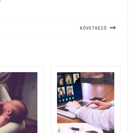
a
KÖVETKEZŐ
Next
post: