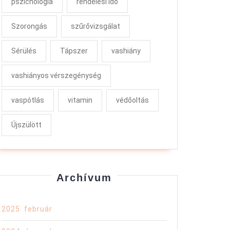
pszichológia
rendelési idő
Szorongás
szűrővizsgálat
Sérülés
Tápszer
vashiány
vashiányos vérszegénység
vaspótlás
vitamin
védőoltás
Újszülött
Archívum
2025. február