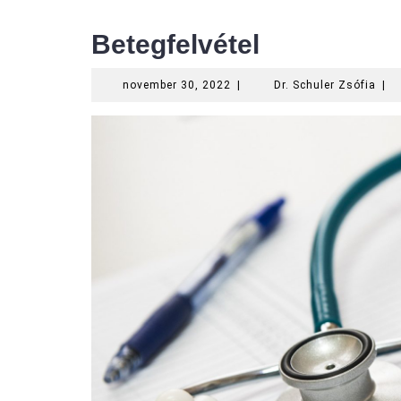
Betegfelvétel
november
Dr.
november 30, 2022
|
Dr. Schuler Zsófia
|
30,
Schu
2022
Zsóf