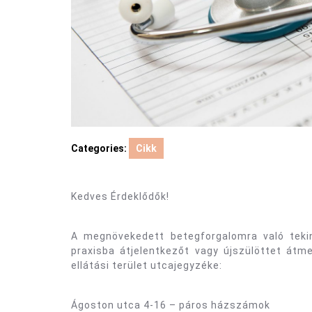
Categories:
Cikk
Kedves Érdeklődők!
A megnövekedett betegforgalomra való tekin
praxisba átjelentkezőt vagy újszülöttet átme
ellátási terület utcajegyzéke:
Ágoston utca 4-16 – páros házszámok