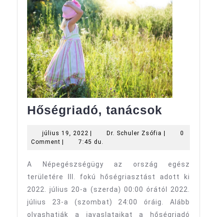
Hőségria
Hőségriadó, tanácsok
tanácso
július
Dr.
július 19, 2022
|
Dr. Schuler Zsófia
|
0
19,
Schuler
Comment
|
7:45 du.
2022
Zsófia
A Népegészségügy az ország egész
területére III. fokú hőségriasztást adott ki
2022. július 20-a (szerda) 00:00 órától 2022.
július 23-a (szombat) 24:00 óráig. Alább
olvashatják a javaslataikat a hőségriadó