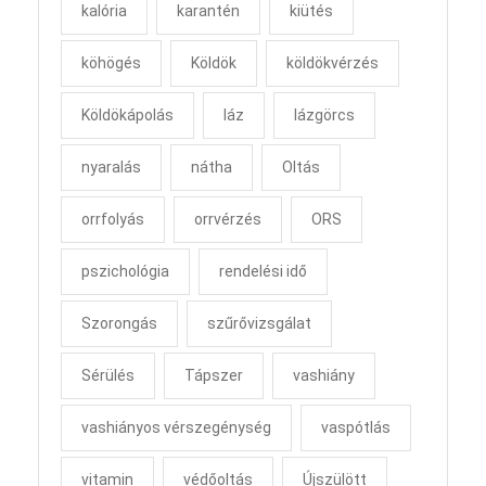
kalória
karantén
kiütés
köhögés
Köldök
köldökvérzés
Köldökápolás
láz
lázgörcs
nyaralás
nátha
Oltás
orrfolyás
orrvérzés
ORS
pszichológia
rendelési idő
Szorongás
szűrővizsgálat
Sérülés
Tápszer
vashiány
vashiányos vérszegénység
vaspótlás
vitamin
védőoltás
Újszülött