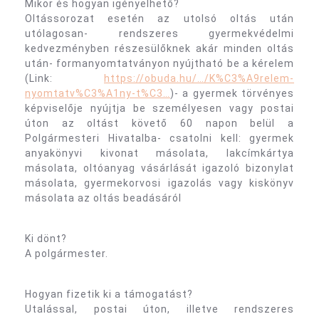
Mikor és hogyan igényelhető?
Oltássorozat esetén az utolsó oltás után
utólagosan- rendszeres gyermekvédelmi
kedvezményben részesülőknek akár minden oltás
után- formanyomtatványon nyújtható be a kérelem
(Link:
https://obuda.hu/…/K%C3%A9relem-
nyomtatv%C3%A1ny-t%C3…
)- a gyermek törvényes
képviselője nyújtja be személyesen vagy postai
úton az oltást követő 60 napon belül a
Polgármesteri Hivatalba- csatolni kell: gyermek
anyakönyvi kivonat másolata, lakcímkártya
másolata, oltóanyag vásárlását igazoló bizonylat
másolata, gyermekorvosi igazolás vagy kiskönyv
másolata az oltás beadásáról
Ki dönt?
A polgármester.
Hogyan fizetik ki a támogatást?
Utalással, postai úton, illetve rendszeres