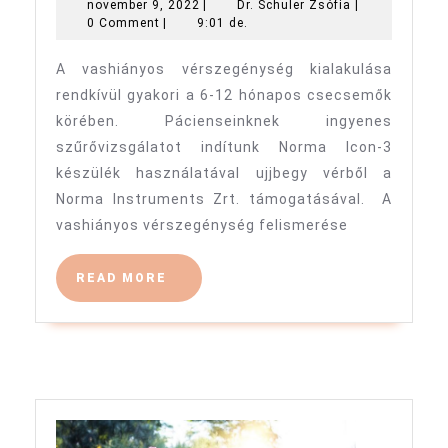
november
Dr.
november 9, 2022
|
Dr. Schuler Zsófia
|
szűrése
9,
Schuler
0 Comment
|
9:01 de.
6-
2022
Zsófia
A vashiányos vérszegénység kialakulása
12
rendkívül gyakori a 6-12 hónapos csecsemők
hónapos
körében. Pácienseinknek ingyenes
csecsemőknél
szűrővizsgálatot indítunk Norma Icon-3
készülék használatával ujjbegy vérből a
Norma Instruments Zrt. támogatásával. A
vashiányos vérszegénység felismerése
READ
READ MORE
MORE