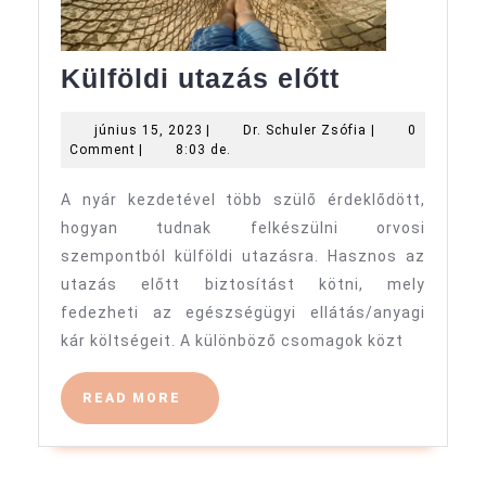
Külföldi
Külföldi utazás előtt
utazás
június
Dr.
június 15, 2023
|
Dr. Schuler Zsófia
|
0
előtt
15,
Schuler
Comment
|
8:03 de.
2023
Zsófia
A nyár kezdetével több szülő érdeklődött,
hogyan tudnak felkészülni orvosi
szempontból külföldi utazásra. Hasznos az
utazás előtt biztosítást kötni, mely
fedezheti az egészségügyi ellátás/anyagi
kár költségeit. A különböző csomagok közt
READ
READ MORE
MORE