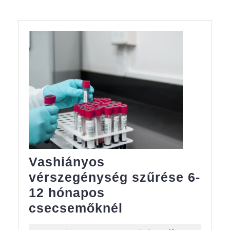
Vashiányos
vérszegénység szűrése 6-
12 hónapos
Vashiányos
csecsemőknél
vérszegénység