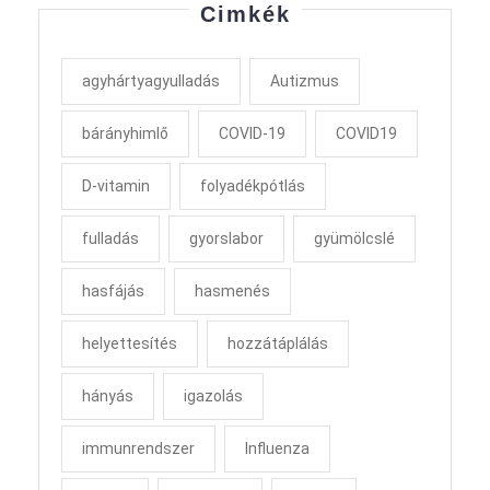
Cimkék
agyhártyagyulladás
Autizmus
bárányhimlő
COVID-19
COVID19
D-vitamin
folyadékpótlás
fulladás
gyorslabor
gyümölcslé
hasfájás
hasmenés
helyettesítés
hozzátáplálás
hányás
igazolás
immunrendszer
Influenza