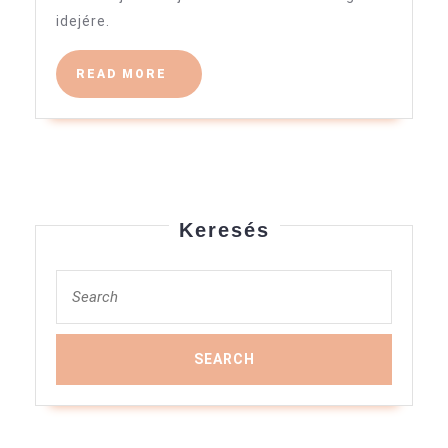
idejére.
READ
READ MORE
MORE
Keresés
Search
for: