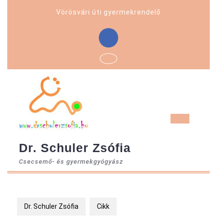
Skip
Vörösvári úti gyermekrendelő
to
content
Facebook
Ope
But
Dr. Schuler Zsófia
Csecsemő- és gyermekgyógyász
Dr. Schuler Zsófia
Cikk