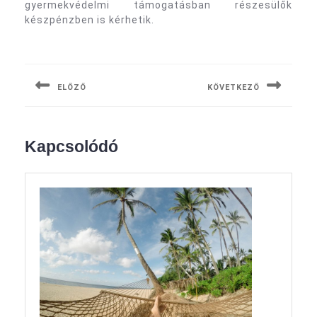
gyermekvédelmi támogatásban részesülők
készpénzben is kérhetik.
Bejegyzés
navigáció
ELŐZŐ
KÖVETKEZŐ
Previous
Next
post:
post:
Kapcsolódó