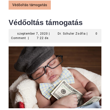
Védőoltás támogatás
Védőoltás támogatás
szeptember
Dr.
szeptember 7, 2020
|
Dr. Schuler Zsófia
|
0
7,
Schuler
Comment
|
7:22 de.
2020
Zsófia