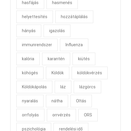
hasfájás
hasmenés
helyettesítés
hozzátáplálás
hányás
igazolás
immunrendszer
Influenza
kalória
karantén
kiütés
köhögés
Köldök
köldökvérzés
Köldökápolás
láz
lázgörcs
nyaralás
nátha
Oltás
orrfolyás
orrvérzés
ORS
pszichológia
rendelési idő