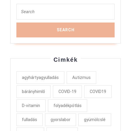
Search
for:
Cimkék
agyhártyagyulladás
Autizmus
bárányhimlő
COVID-19
COVID19
D-vitamin
folyadékpótlás
fulladás
gyorslabor
gyümölcslé