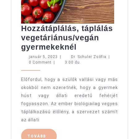
Hozzátáplálás, táplálás
vegetáriánus/vegán
Hozzátáplálás,
gyermekeknél
táplálás
január
Dr.
január 5, 2023
|
Dr. Schuler Zsófia
|
5,
Schuler
0 Comment
|
3:00 du.
vegetáriánus/v
2023
Zsófia
gyermekeknél
Előfordul, hogy a szülők vallási vagy más
okokból nem szeretnék, hogy a gyermek
húst vagy állati eredetű fehérjét
fogyasszon. Az ember biológiailag vegyes
táplálkozású élőlény, a szervezet számít
az állati
TOVÁBB
TOVÁBB