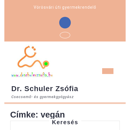
Skip
Vörösvári úti gyermekrendelő
to
content
Facebook
Ope
But
Dr. Schuler Zsófia
Csecsemő- és gyermekgyógyász
Címke:
vegán
Keresés