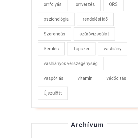
orrfolyás
orrvérzés
ORS
pszichológia
rendelési idő
Szorongás
szűrővizsgálat
Sérülés
Tápszer
vashiány
vashiányos vérszegénység
vaspótlás
vitamin
védőoltás
Újszülött
Archívum