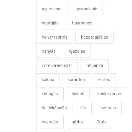
gyorslabor
gyümölcslé
hasfájás
hasmenés
helyettesítés
hozzátáplálás
hányás
igazolás
immunrendszer
Influenza
kalória
karantén
kiütés
köhögés
Köldök
köldökvérzés
Köldökápolás
láz
lázgörcs
nyaralás
nátha
Oltás