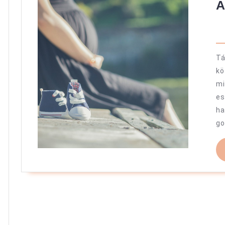
A
Tá
k
mi
e
ha
go