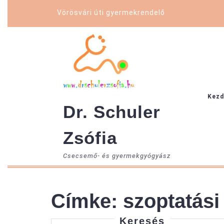
Skip
Vörösvári úti gyermekrendelő
to
content
Kezd
Dr. Schuler
Zsófia
Csecsemő- és gyermekgyógyász
Címke:
szoptatás
Keresés