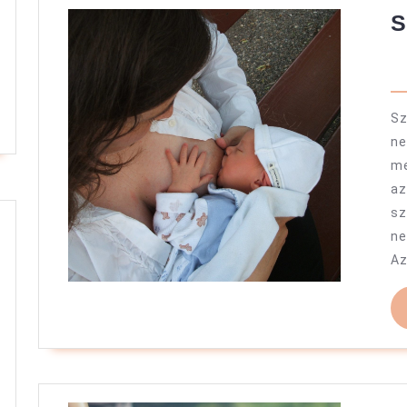
S
Sz
ne
m
a
s
ne
Az