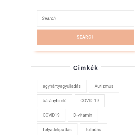
Search
for:
Cimkék
agyhártyagyulladás
Autizmus
bárányhimlő
COVID-19
COVID19
D-vitamin
folyadékpótlás
fulladás