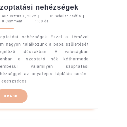
Szoptatási
zoptatási nehézségek
nehézségek
augusztus
Dr.
augusztus 1, 2022
|
Dr. Schuler Zsófia
|
1,
Schuler
0 Comment
|
1:00 de.
2022
Zsófia
optatási nehézségek Ezzel a témával
m nagyon találkozunk a baba születését
egelőző időszakban. A valóságban
zonban a szoptató nők kétharmada
zembesül valamilyen szoptatási
hézséggel az anyatejes táplálás során.
 egészséges
TOVÁBB
TOVÁBB