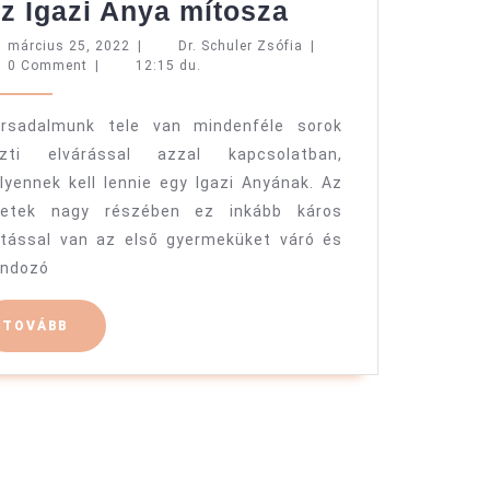
Az
z Igazi Anya mítosza
Igazi
március
Dr.
március 25, 2022
|
Dr. Schuler Zsófia
|
25,
Schuler
0 Comment
|
12:15 du.
Anya
2022
Zsófia
mítosza
rsadalmunk tele van mindenféle sorok
özti elvárással azzal kapcsolatban,
lyennek kell lennie egy Igazi Anyának. Az
setek nagy részében ez inkább káros
tással van az első gyermeküket váró és
ndozó
TOVÁBB
TOVÁBB