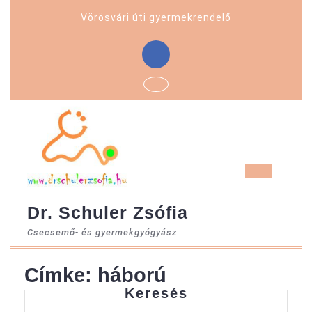
Skip
Vörösvári úti gyermekrendelő
to
content
Facebook
Ope
But
Dr. Schuler Zsófia
Csecsemő- és gyermekgyógyász
Címke:
háború
Keresés