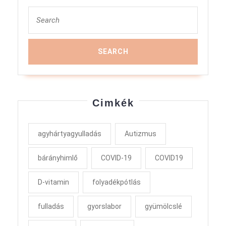
Search
for:
Cimkék
agyhártyagyulladás
Autizmus
bárányhimlő
COVID-19
COVID19
D-vitamin
folyadékpótlás
fulladás
gyorslabor
gyümölcslé