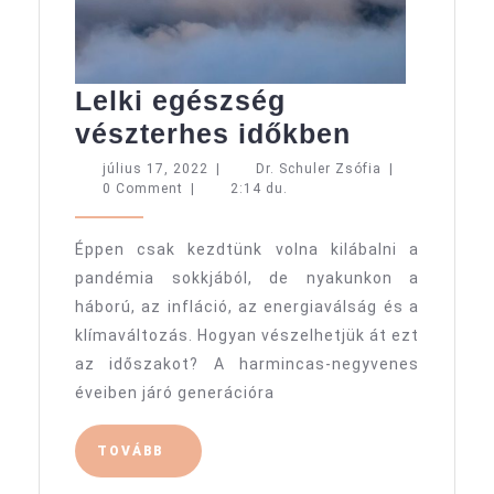
Lelki egészség
Lelki
vészterhes időkben
egészség
július
Dr.
július 17, 2022
|
Dr. Schuler Zsófia
|
17,
Schuler
0 Comment
|
2:14 du.
vészterhe
2022
Zsófia
időkben
Éppen csak kezdtünk volna kilábalni a
pandémia sokkjából, de nyakunkon a
háború, az infláció, az energiaválság és a
klímaváltozás. Hogyan vészelhetjük át ezt
az időszakot? A harmincas-negyvenes
éveiben járó generációra
TOVÁBB
TOVÁBB