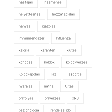
hasfájás
hasmenés
helyettesítés
hozzátáplálás
hányás
igazolás
immunrendszer
Influenza
kalória
karantén
kiütés
köhögés
Köldök
köldökvérzés
Köldökápolás
láz
lázgörcs
nyaralás
nátha
Oltás
orrfolyás
orrvérzés
ORS
pszichológia
rendelési idő