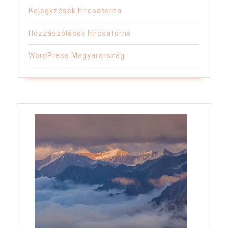
Bejegyzések hírcsatorna
Hozzászólások hírcsatorna
WordPress Magyarország