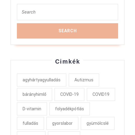
Search
for:
Cimkék
agyhártyagyulladás
Autizmus
bárányhimlő
COVID-19
COVID19
D-vitamin
folyadékpótlás
fulladás
gyorslabor
gyümölcslé