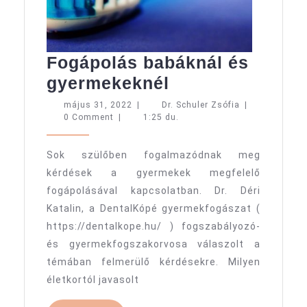
Fogápolás babáknál és
Fogápolás
gyermekeknél
babáknál
május
Dr.
május 31, 2022
|
Dr. Schuler Zsófia
|
31,
Schuler
0 Comment
|
1:25 du.
és
2022
Zsófia
gyermekeknél
Sok szülőben fogalmazódnak meg
kérdések a gyermekek megfelelő
fogápolásával kapcsolatban. Dr. Déri
Katalin, a DentalKópé gyermekfogászat (
https://dentalkope.hu/ ) fogszabályozó-
és gyermekfogszakorvosa válaszolt a
témában felmerülő kérdésekre. Milyen
életkortól javasolt