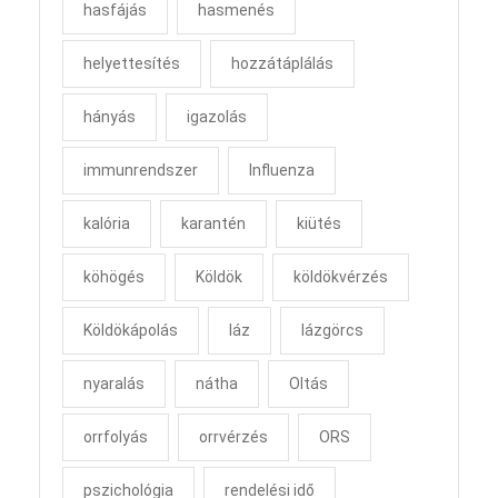
hasfájás
hasmenés
helyettesítés
hozzátáplálás
hányás
igazolás
immunrendszer
Influenza
kalória
karantén
kiütés
köhögés
Köldök
köldökvérzés
Köldökápolás
láz
lázgörcs
nyaralás
nátha
Oltás
orrfolyás
orrvérzés
ORS
pszichológia
rendelési idő