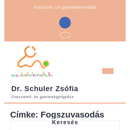
Skip
Vörösvári úti gyermekrendelő
to
content
Facebook
Ope
But
Dr. Schuler Zsófia
Csecsemő- és gyermekgyógyász
Címke:
Fogszuvasodás
Keresés