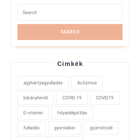
Search
for:
Cimkék
agyhártyagyulladás
Autizmus
bárányhimlő
COVID-19
COVID19
D-vitamin
folyadékpótlás
fulladás
gyorslabor
gyümölcslé