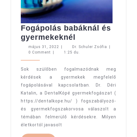
Fogápolás babáknál és
Fogápolás
gyermekeknél
babáknál
május
Dr.
május 31, 2022
|
Dr. Schuler Zsófia
|
31,
Schuler
0 Comment
|
1:25 du.
és
2022
Zsófia
gyermekeknél
Sok szülőben fogalmazódnak meg
kérdések a gyermekek megfelelő
fogápolásával kapcsolatban. Dr. Déri
Katalin, a DentalKópé gyermekfogászat (
https://dentalkope.hu/ ) fogszabályozó-
és gyermekfogszakorvosa válaszolt a
témában felmerülő kérdésekre. Milyen
életkortól javasolt