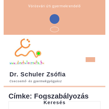
Skip
Vörösvári úti gyermekrendelő
to
content
Facebook
Ope
But
Dr. Schuler Zsófia
Csecsemő- és gyermekgyógyász
Címke:
Fogszabályozás
Keresés