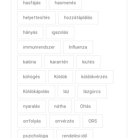
hasfájás
hasmenés
helyettesítés
hozzátáplálás
hányás
igazolás
immunrendszer
Influenza
kalória
karantén
kiütés
köhögés
Köldök
köldökvérzés
Köldökápolás
láz
lázgörcs
nyaralás
nátha
Oltás
orrfolyás
orrvérzés
ORS
pszichológia
rendelési idő