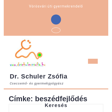
Skip
Vörösvári úti gyermekrendelő
to
content
Facebook
Ope
But
Dr. Schuler Zsófia
Csecsemő- és gyermekgyógyász
Címke:
beszédfejlődés
Keresés