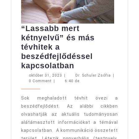
“Lassabb mert
kétnyelvű” és más
tévhitek a
beszédfejlődéssel
“Lassabb
kapcsolatban
mert
október
Dr.
október 31, 2023
|
Dr. Schuler Zsófia
|
31,
Schuler
0 Comment
|
6:40 de.
kétnyelvű”
2023
Zsófia
és
Sok meghaladott tévhit övezi a
más
beszédfejlődést. Az alábbi cikkben
tévhitek
olvashatják az aktuális tudományosan
a
alátámasztott információkat a témával
beszédfejlődéss
kapcsolatban. A kommunikáció összetett
terület. Létezik nonverbális (testnyelv,