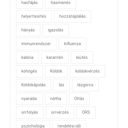
hasfájás
hasmenés
helyettesítés
hozzátáplálás
hányás
igazolás
immunrendszer
Influenza
kalória
karantén
kiütés
köhögés
Köldök
köldökvérzés
Köldökápolás
láz
lázgörcs
nyaralás
nátha
Oltás
orrfolyás
orrvérzés
ORS
pszichológia
rendelési idő