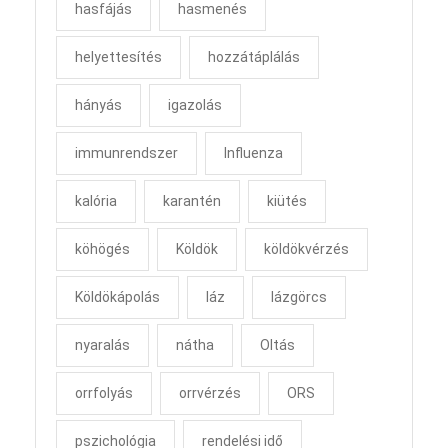
hasfájás
hasmenés
helyettesítés
hozzátáplálás
hányás
igazolás
immunrendszer
Influenza
kalória
karantén
kiütés
köhögés
Köldök
köldökvérzés
Köldökápolás
láz
lázgörcs
nyaralás
nátha
Oltás
orrfolyás
orrvérzés
ORS
pszichológia
rendelési idő