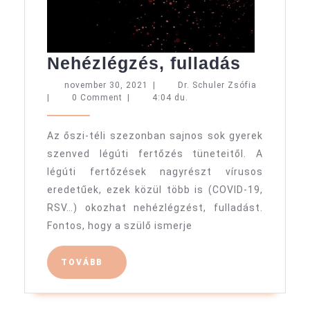
Nehézlé
Nehézlégzés, fulladás
fulladá
november
Dr.
november 30, 2021
|
Dr. Schuler Zsófia
30,
Schuler
|
0 Comment
|
4:04 du.
2021
Zsófia
Az őszi-téli szezonban sajnos sok gyerek
szenved légúti fertőzés tüneteitől. A
légúti fertőzések nagyrészt vírusos
eredetűek, ezek közül több is (COVID-19,
RSV…) okozhat nehézlégzést, fulladást.
Fontos, hogy a szülő ismerje
TOVÁBB
TOVÁBB