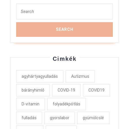
Search
for:
Cimkék
agyhártyagyulladás
Autizmus
bárányhimlő
COVID-19
COVID19
D-vitamin
folyadékpótlás
fulladás
gyorslabor
gyümölcslé