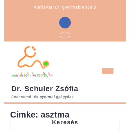
Skip
Vörösvári úti gyermekrendelő
to
content
Facebook
Ope
But
Dr. Schuler Zsófia
Csecsemő- és gyermekgyógyász
Címke:
asztma
Keresés