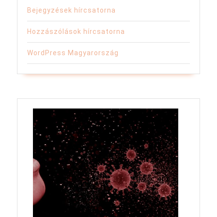
Bejegyzések hírcsatorna
Hozzászólások hírcsatorna
WordPress Magyarország