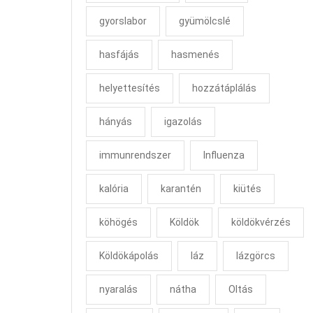
gyorslabor
gyümölcslé
hasfájás
hasmenés
helyettesítés
hozzátáplálás
hányás
igazolás
immunrendszer
Influenza
kalória
karantén
kiütés
köhögés
Köldök
köldökvérzés
Köldökápolás
láz
lázgörcs
nyaralás
nátha
Oltás