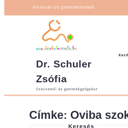
Skip
Vörösvári úti gyermekrendelő
to
content
Kezd
Dr. Schuler
Zsófia
Csecsemő- és gyermekgyógyász
Címke:
Oviba szok
Keresés