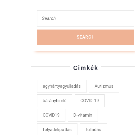
Search
for:
Cimkék
agyhártyagyulladás
Autizmus
bárányhimlő
COVID-19
COVID19
D-vitamin
folyadékpótlás
fulladás