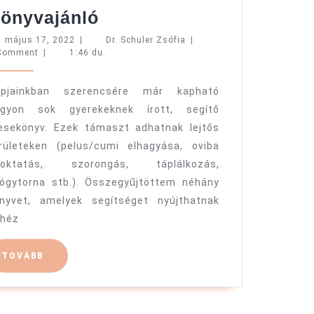
Könyvajánló
önyvajánló
május
Dr.
május 17, 2022
|
Dr. Schuler Zsófia
|
17,
Schuler
Comment
|
1:46 du.
2022
Zsófia
apjainkban szerencsére már kapható
agyon sok gyerekeknek írott, segítő
sekönyv. Ezek támaszt adhatnak lejtős
rületeken (pelus/cumi elhagyása, oviba
zoktatás, szorongás, táplálkozás,
ógytorna stb.). Összegyűjtöttem néhány
nyvet, amelyek segítséget nyújthatnak
héz
TOVÁBB
TOVÁBB