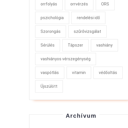
orrfolyás
orrvérzés
ORS
pszichológia
rendelési idő
Szorongás
szűrővizsgálat
Sérülés
Tápszer
vashiány
vashiányos vérszegénység
vaspótlás
vitamin
védőoltás
Újszülött
Archívum