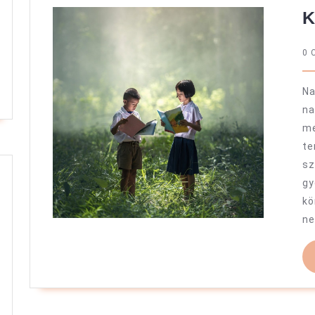
K
0 
N
n
me
te
s
gy
kö
ne