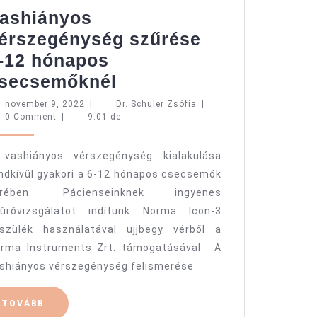
ashiányos
érszegénység szűrése
-12 hónapos
Vashiányos
secsemőknél
vérszegénység
november
Dr.
november 9, 2022
|
Dr. Schuler Zsófia
|
9,
Schuler
0 Comment
|
9:01 de.
szűrése
2022
Zsófia
6-
vashiányos vérszegénység kialakulása
12
ndkívül gyakori a 6-12 hónapos csecsemők
hónapos
örében. Pácienseinknek ingyenes
csecsemőknél
űrővizsgálatot indítunk Norma Icon-3
szülék használatával ujjbegy vérből a
rma Instruments Zrt. támogatásával. A
shiányos vérszegénység felismerése
TOVÁBB
TOVÁBB