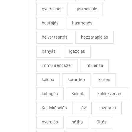
gyorslabor
gyümölcslé
hasfájás
hasmenés
helyettesítés
hozzátáplálás
hányás
igazolás
immunrendszer
Influenza
kalória
karantén
kiütés
köhögés
Köldök
köldökvérzés
Köldökápolás
láz
lázgörcs
nyaralás
nátha
Oltás