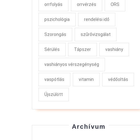
orrfolyás
orrvérzés
ORS
pszichológia
rendelési idő
Szorongás
szűrővizsgálat
Sérülés
Tápszer
vashiány
vashiányos vérszegénység
vaspótlás
vitamin
védőoltás
Újszülött
Archívum