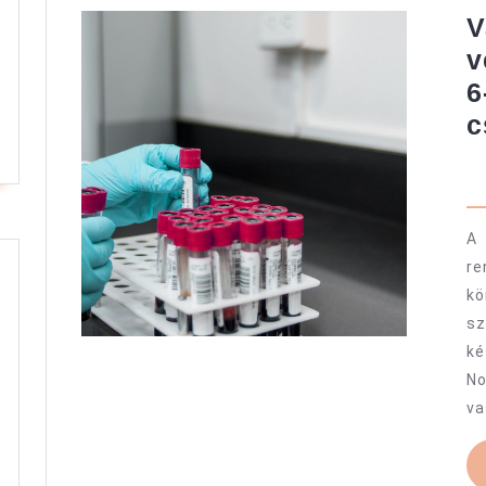
V
v
6
c
A 
re
k
sz
ké
No
va