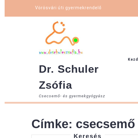
Skip
Vörösvári úti gyermekrendelő
to
content
Kezd
Dr. Schuler
Zsófia
Csecsemő- és gyermekgyógyász
Címke:
csecsemő
Keresés