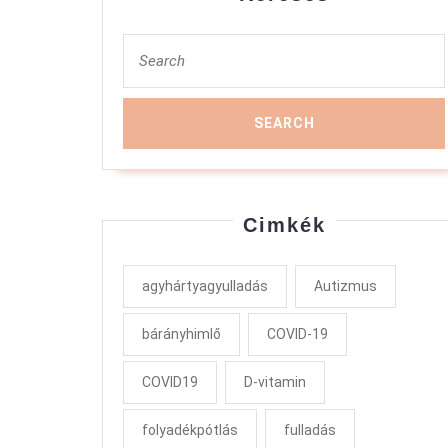
Search
for:
Cimkék
agyhártyagyulladás
Autizmus
bárányhimlő
COVID-19
COVID19
D-vitamin
folyadékpótlás
fulladás