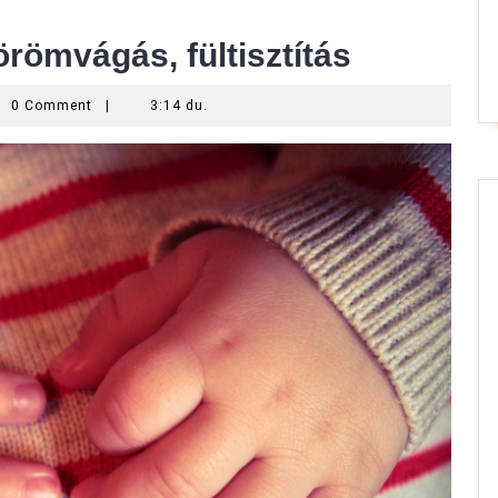
örömvágás, fültisztítás
0 Comment
|
3:14 du.
er
a