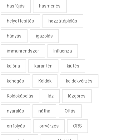
hasfájás
hasmenés
helyettesítés
hozzátáplálás
hányás
igazolás
immunrendszer
Influenza
kalória
karantén
kiütés
köhögés
Köldök
köldökvérzés
Köldökápolás
láz
lázgörcs
nyaralás
nátha
Oltás
orrfolyás
orrvérzés
ORS