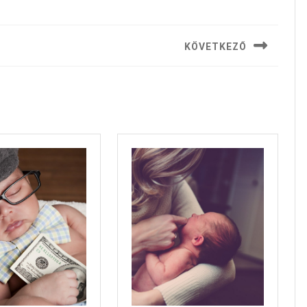
KÖVETKEZŐ
Next
post: