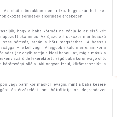
. Az első időszakban nem ritka, hogy akár heti két
rmök okozta sérülések elkerülése érdekében.
vasolják, hogy a baba körmét ne vágja le az első két
apozott oka nincs. Az újszülött sokszor már hosszú
a szaruhártyát, arcán a bőrt megsértheti. A hosszú
sággal – le kell vágni. A legjobb alkalom erre, amikor a
eladat (az egyik tartja a kicsi babaujjat, míg a másik a
eskeny szárú de lekerekített végű baba körömvágó olló,
a körömvágó ollója. Aki nagyon izgul, körömreszelőt is
apon vagy bármikor máskor levágni, mint a baba kezére
gást és érzékelést, ami hátráltatja az idegrendszer