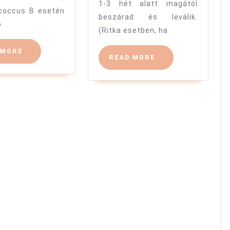
1-3 hét alatt magától
coccus B esetén
beszárad és leválik.
ó
(Ritka esetben, ha
READ
 MORE
READ
READ MORE
MORE
MORE