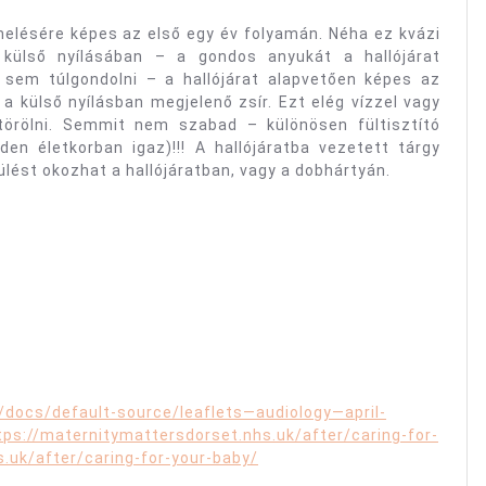
melésére képes az első egy év folyamán. Néha ez kvázi
t külső nyílásában – a gondos anyukát a hallójárat
t sem túlgondolni – a hallójárat alapvetően képes az
a külső nyílásban megjelenő zsír. Ezt elég vízzel vagy
 törölni. Semmit nem szabad – különösen fültisztító
den életkorban igaz)!!! A hallójáratba vezetett tárgy
rülést okozhat a hallójáratban, vagy a dobhártyán.
docs/default-source/leaflets—audiology—april-
tps://maternitymattersdorset.nhs.uk/after/caring-for-
.uk/after/caring-for-your-baby/