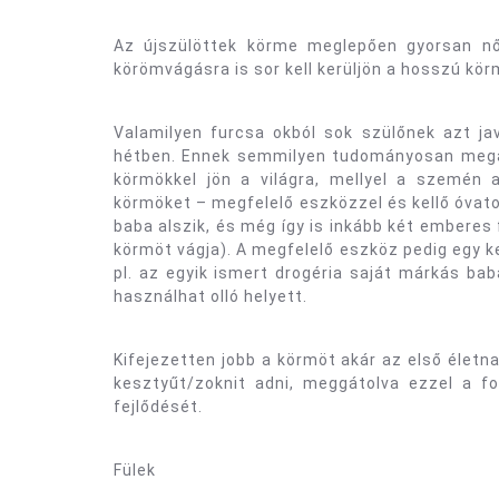
Az újszülöttek körme meglepően gyorsan nő
körömvágásra is sor kell kerüljön a hosszú kö
Valamilyen furcsa okból sok szülőnek azt ja
hétben. Ennek semmilyen tudományosan megal
körmökkel jön a világra, mellyel a szemén 
körmöket – megfelelő eszközzel és kellő óvatos
baba alszik, és még így is inkább két emberes f
körmöt vágja). A megfelelő eszköz pedig egy k
pl. az egyik ismert drogéria saját márkás bab
használhat olló helyett.
Kifejezetten jobb a körmöt akár az első életn
kesztyűt/zoknit adni, meggátolva ezzel a fo
fejlődését.
Fülek