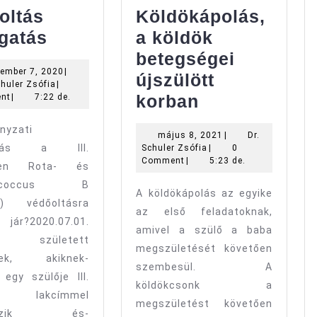
oltás
Köldökápolás,
Védőoltás
gatás
a köldök
támogatás
betegségei
szeptember
ember 7, 2020
|
újszülött
Dr.
7,
chuler Zsófia
|
Köldökápolá
Schuler
2020
korban
nt
|
7:22 de.
Zsófia
a
nyzati
május
május 8, 2021
|
Dr.
köldök
atás a III.
Dr.
8,
Schuler Zsófia
|
0
betegségei
Schuler
2021
Comment
|
5:23 de.
tben Rota- és
Zsófia
újszülött
gococcus B
A köldökápolás az egyike
korban
o) védőoltásra
az első feladatoknak,
jár?2020.07.01.
amivel a szülő a baba
 született
megszületését követően
kek, akiknek-
szembesül. A
 egy szülője III.
köldökcsonk a
ti lakcímmel
megszületést követően
lkezik és-