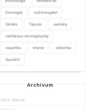
pszichológia
rendelési idő
Szorongás
szűrővizsgálat
Sérülés
Tápszer
vashiány
vashiányos vérszegénység
vaspótlás
vitamin
védőoltás
Újszülött
Archívum
2025. február