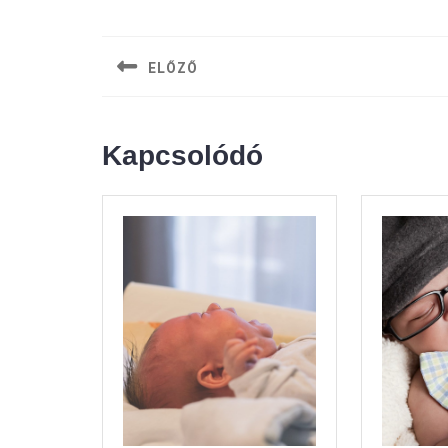
Bejegyzés
navigáció
ELŐZŐ
Previous
post:
Kapcsolódó