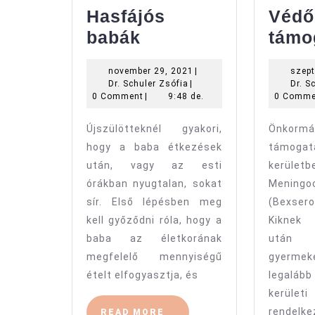
Hasfájós
Védő
Hasfájós
babák
támo
babák
november
november 29, 2021
|
szept
Dr.
29,
Dr. Schuler Zsófia
|
Dr. S
Schuler
2021
0 Comment
|
9:48 de.
0 Comme
Zsófia
Újszülötteknél gyakori,
Önkormá
hogy a baba étkezések
támog
után, vagy az esti
kerüle
órákban nyugtalan, sokat
Menin
sír. Első lépésben meg
(Bexser
kell győződni róla, hogy a
Kiknek 
baba az életkorának
után
megfelelő mennyiségű
gyerme
ételt elfogyasztja, és
legalább
kerüle
rende
READ
READ MORE