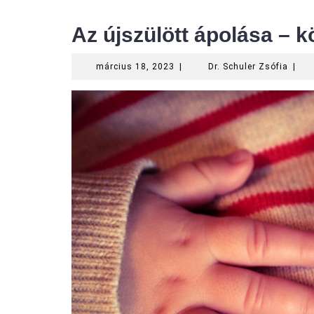
Az újszülött ápolása – k
március
Dr.
március 18, 2023
|
Dr. Schuler Zsófia
|
18,
Schul
2023
Zsófi