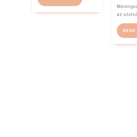
MORE
Meningo
az utols
READ