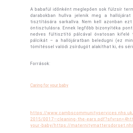
A babafül időnként meglepően sok fülzsír ter
darabokban hullva jelenik meg a hallójára
tisztítására sarkallva. Nem kell azonban ez
öntisztulásra. Ennek legfőbb bizonyítéka pont 
nedves fültisztító pálcával óvatosan kifelé
pálcikát – a hallójáratban beledugni (ez min
tömítéssel valódi zsírdugót alakíthat ki, és sé
Források:
Caring for your baby
https://www.cambscommunityservices.nhs.uk/
2015/0017—cleaning-the-ears.pdf?sfvrsn=4
ht
your-baby/https://maternitymattersdorset.nhs