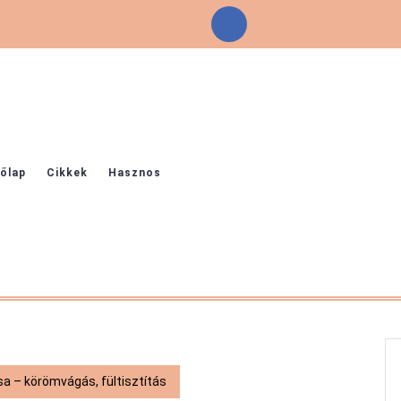
Facebook
őlap
Cikkek
Hasznos
sa – körömvágás, fültisztítás