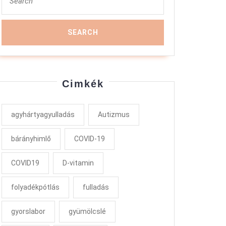
for:
Cimkék
agyhártyagyulladás
Autizmus
bárányhimlő
COVID-19
COVID19
D-vitamin
folyadékpótlás
fulladás
gyorslabor
gyümölcslé