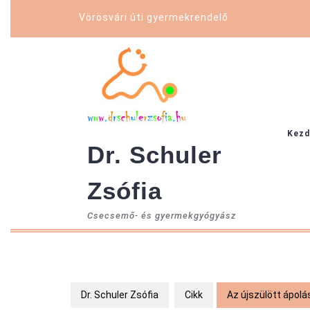
Skip
Vörösvári úti gyermekrendelő
to
content
Kezd
Dr. Schuler
Zsófia
Csecsemő- és gyermekgyógyász
Dr. Schuler Zsófia
Cikk
Az újszülött ápolá