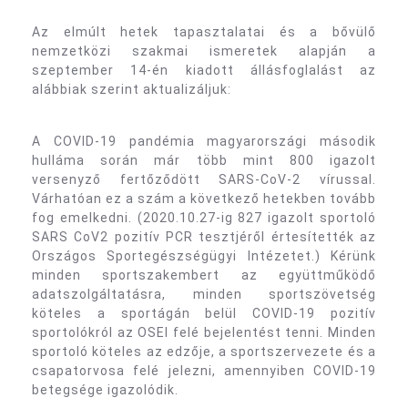
Az elmúlt hetek tapasztalatai és a bővülő
nemzetközi szakmai ismeretek alapján a
szeptember 14-én kiadott állásfoglalást az
alábbiak szerint aktualizáljuk:
A COVID-19 pandémia magyarországi második
hulláma során már több mint 800 igazolt
versenyző fertőződött SARS-CoV-2 vírussal.
Várhatóan ez a szám a következő hetekben tovább
fog emelkedni. (2020.10.27-ig 827 igazolt sportoló
SARS CoV2 pozitív PCR tesztjéről értesítették az
Országos Sportegészségügyi Intézetet.) Kérünk
minden sportszakembert az együttműködő
adatszolgáltatásra, minden sportszövetség
köteles a sportágán belül COVID-19 pozitív
sportolókról az OSEI felé bejelentést tenni. Minden
sportoló köteles az edzője, a sportszervezete és a
csapatorvosa felé jelezni, amennyiben COVID-19
betegsége igazolódik.