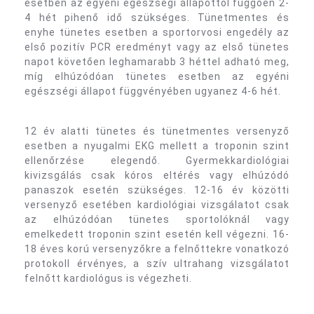
esetben az egyéni egészségi állapottól függően 2-
4 hét pihenő idő szükséges. Tünetmentes és
enyhe tünetes esetben a sportorvosi engedély az
első pozitív PCR eredményt vagy az első tünetes
napot követően leghamarabb 3 héttel adható meg,
míg elhúzódóan tünetes esetben az egyéni
egészségi állapot függvényében ugyanez 4-6 hét.
12 év alatti tünetes és tünetmentes versenyző
esetben a nyugalmi EKG mellett a troponin szint
ellenőrzése elegendő. Gyermekkardiológiai
kivizsgálás csak kóros eltérés vagy elhúzódó
panaszok esetén szükséges. 12-16 év közötti
versenyző esetében kardiológiai vizsgálatot csak
az elhúzódóan tünetes sportolóknál vagy
emelkedett troponin szint esetén kell végezni. 16-
18 éves korú versenyzőkre a felnőttekre vonatkozó
protokoll érvényes, a szív ultrahang vizsgálatot
felnőtt kardiológus is végezheti.