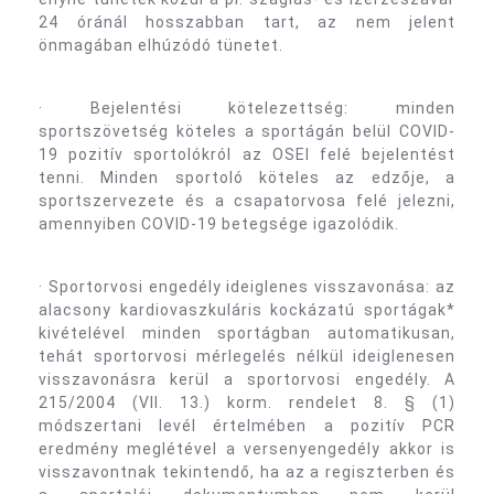
24 óránál hosszabban tart, az nem jelent
önmagában elhúzódó tünetet.
· Bejelentési kötelezettség: minden
sportszövetség köteles a sportágán belül COVID-
19 pozitív sportolókról az OSEI felé bejelentést
tenni. Minden sportoló köteles az edzője, a
sportszervezete és a csapatorvosa felé jelezni,
amennyiben COVID-19 betegsége igazolódik.
· Sportorvosi engedély ideiglenes visszavonása: az
alacsony kardiovaszkuláris kockázatú sportágak*
kivételével minden sportágban automatikusan,
tehát sportorvosi mérlegelés nélkül ideiglenesen
visszavonásra kerül a sportorvosi engedély. A
215/2004 (VII. 13.) korm. rendelet 8. § (1)
módszertani levél értelmében a pozitív PCR
eredmény meglétével a versenyengedély akkor is
visszavontnak tekintendő, ha az a regiszterben és