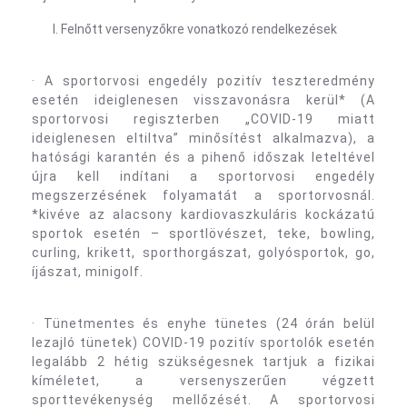
Felnőtt versenyzőkre vonatkozó rendelkezések
· A sportorvosi engedély pozitív teszteredmény
esetén ideiglenesen visszavonásra kerül* (A
sportorvosi regiszterben „COVID-19 miatt
ideiglenesen eltiltva” minősítést alkalmazva), a
hatósági karantén és a pihenő időszak leteltével
újra kell indítani a sportorvosi engedély
megszerzésének folyamatát a sportorvosnál.
*kivéve az alacsony kardiovaszkuláris kockázatú
sportok esetén – sportlövészet, teke, bowling,
curling, krikett, sporthorgászat, golyósportok, go,
íjászat, minigolf.
· Tünetmentes és enyhe tünetes (24 órán belül
lezajló tünetek) COVID-19 pozitív sportolók esetén
legalább 2 hétig szükségesnek tartjuk a fizikai
kíméletet, a versenyszerűen végzett
sporttevékenység mellőzését. A sportorvosi