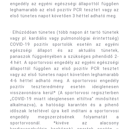
engedély az egyéni egészségi állapottól függően
leghamarabb az első pozitív PCR tesztet vagy az
első tünetes napot követően 3 héttel adható meg.
· Elhúzódóan tünetes (több napon át tartó tünetek
vagy pl. kardiális vagy pulmonológiai érintettség)
COVID-19 pozitív sportolók esetén az egyéni
egészségi állapot és az aktuális tünetek,
panaszok függvényében a szükséges pihenőidő 2-
4 hét. A sportorvosi engedély az egyéni egészségi
állapottól függően az első pozitív PCR tesztet
vagy az első tünetes napot követően leghamarabb
4-6 héttel adható meg. A sportorvosi engedély
pozitív teszteredmény esetén ideiglenesen
visszavonásra kerül* (A sportorvosi regiszterben
„COVID-19 miatt ideiglenesen eltiltva” minősítést
alkalmazva), a hatósági karantén és a pihenő
időszak leteltével újra kell indítani a sportorvosi
engedély megszerzésének folyamatát a
sportorvosnál. *kivéve az alacsony
kardiovaszkuláris kockázatú sportok esetén –