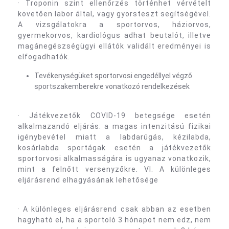
· Troponin szint ellenőrzés történhet vérvételt
követően labor által, vagy gyorsteszt segítségével.
A vizsgálatokra a sportorvos, háziorvos,
gyermekorvos, kardiológus adhat beutalót, illetve
magánegészségügyi ellátók validált eredményei is
elfogadhatók.
Tevékenységüket sportorvosi engedéllyel végző
sportszakemberekre vonatkozó rendelkezések
· Játékvezetők COVID-19 betegsége esetén
alkalmazandó eljárás: a magas intenzitású fizikai
igénybevétel miatt a labdarúgás, kézilabda,
kosárlabda sportágak esetén a játékvezetők
sportorvosi alkalmasságára is ugyanaz vonatkozik,
mint a felnőtt versenyzőkre. VI. A különleges
eljárásrend elhagyásának lehetősége
· A különleges eljárásrend csak abban az esetben
hagyható el, ha a sportoló 3 hónapot nem edz, nem