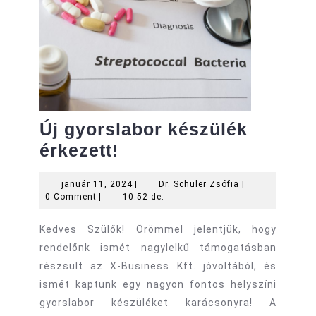
Új gyorslabor készülék
Új
érkezett!
gyorslabor
január
Dr.
január 11, 2024
|
Dr. Schuler Zsófia
|
készülék
11,
Schuler
0 Comment
|
10:52 de.
érkezett!
2024
Zsófia
Kedves Szülők! Örömmel jelentjük, hogy
rendelőnk ismét nagylelkű támogatásban
részsült az X-Business Kft. jóvoltából, és
ismét kaptunk egy nagyon fontos helyszíni
gyorslabor készüléket karácsonyra! A