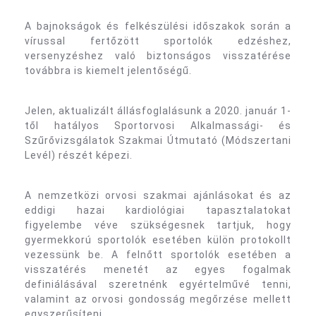
A bajnokságok és felkészülési időszakok során a
vírussal fertőzött sportolók edzéshez,
versenyzéshez való biztonságos visszatérése
továbbra is kiemelt jelentőségű.
Jelen, aktualizált állásfoglalásunk a 2020. január 1-
től hatályos Sportorvosi Alkalmassági- és
Szűrővizsgálatok Szakmai Útmutató (Módszertani
Levél) részét képezi.
A nemzetközi orvosi szakmai ajánlásokat és az
eddigi hazai kardiológiai tapasztalatokat
figyelembe véve szükségesnek tartjuk, hogy
gyermekkorú sportolók esetében külön protokollt
vezessünk be. A felnőtt sportolók esetében a
visszatérés menetét az egyes fogalmak
definiálásával szeretnénk egyértelművé tenni,
valamint az orvosi gondosság megőrzése mellett
egyszerűsíteni.