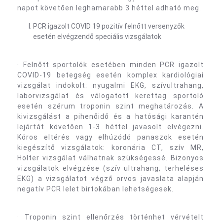
napot követően leghamarabb 3 héttel adható meg.
PCR igazolt COVID 19 pozitív felnőtt versenyzők
esetén elvégzendő speciális vizsgálatok
· Felnőtt sportolók esetében minden PCR igazolt
COVID-19 betegség esetén komplex kardiológiai
vizsgálat indokolt: nyugalmi EKG, szívultrahang,
laborvizsgálat és válogatott kerettag sportoló
esetén szérum troponin szint meghatározás. A
kivizsgálást a pihenőidő és a hatósági karantén
lejártát követően 1-3 héttel javasolt elvégezni.
Kóros eltérés vagy elhúzódó panaszok esetén
kiegészítő vizsgálatok: koronária CT, szív MR,
Holter vizsgálat válhatnak szükségessé. Bizonyos
vizsgálatok elvégzése (szív ultrahang, terheléses
EKG) a vizsgálatot végző orvos javaslata alapján
negatív PCR lelet birtokában lehetségesek.
· Troponin szint ellenőrzés történhet vérvételt