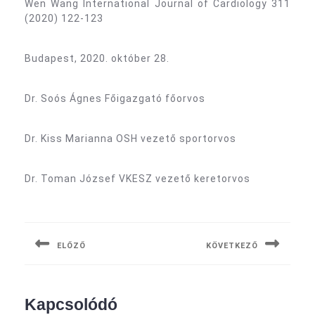
Wen Wang International Journal of Cardiology 311
(2020) 122-123
Budapest, 2020. október 28.
Dr. Soós Ágnes Főigazgató főorvos
Dr. Kiss Marianna OSH vezető sportorvos
Dr. Toman József VKESZ vezető keretorvos
Bejegyzés
navigáció
ELŐZŐ
KÖVETKEZŐ
Previous
Next
post:
post:
Kapcsolódó