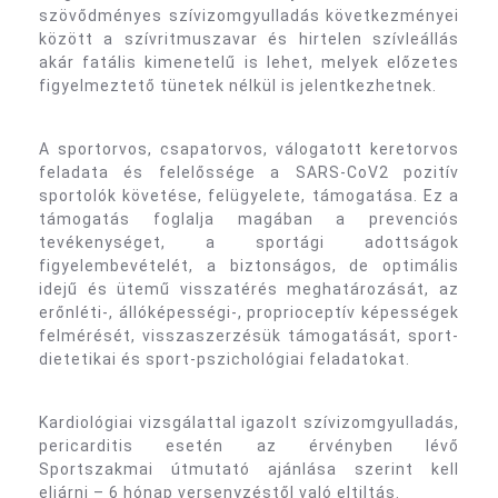
szövődményes szívizomgyulladás következményei
között a szívritmuszavar és hirtelen szívleállás
akár fatális kimenetelű is lehet, melyek előzetes
figyelmeztető tünetek nélkül is jelentkezhetnek.
A sportorvos, csapatorvos, válogatott keretorvos
feladata és felelőssége a SARS-CoV2 pozitív
sportolók követése, felügyelete, támogatása. Ez a
támogatás foglalja magában a prevenciós
tevékenységet, a sportági adottságok
figyelembevételét, a biztonságos, de optimális
idejű és ütemű visszatérés meghatározását, az
erőnléti-, állóképességi-, proprioceptív képességek
felmérését, visszaszerzésük támogatását, sport-
dietetikai és sport-pszichológiai feladatokat.
Kardiológiai vizsgálattal igazolt szívizomgyulladás,
pericarditis esetén az érvényben lévő
Sportszakmai útmutató ajánlása szerint kell
eljárni – 6 hónap versenyzéstől való eltiltás.