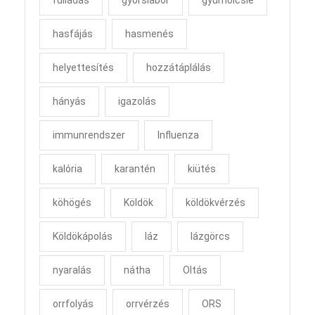
hasfájás
hasmenés
helyettesítés
hozzátáplálás
hányás
igazolás
immunrendszer
Influenza
kalória
karantén
kiütés
köhögés
Köldök
köldökvérzés
Köldökápolás
láz
lázgörcs
nyaralás
nátha
Oltás
orrfolyás
orrvérzés
ORS