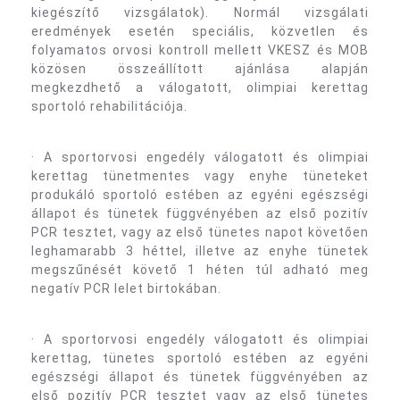
kiegészítő vizsgálatok). Normál vizsgálati
eredmények esetén speciális, közvetlen és
folyamatos orvosi kontroll mellett VKESZ és MOB
közösen összeállított ajánlása alapján
megkezdhető a válogatott, olimpiai kerettag
sportoló rehabilitációja.
· A sportorvosi engedély válogatott és olimpiai
kerettag tünetmentes vagy enyhe tüneteket
produkáló sportoló estében az egyéni egészségi
állapot és tünetek függvényében az első pozitív
PCR tesztet, vagy az első tünetes napot követően
leghamarabb 3 héttel, illetve az enyhe tünetek
megszűnését követő 1 héten túl adható meg
negatív PCR lelet birtokában.
· A sportorvosi engedély válogatott és olimpiai
kerettag, tünetes sportoló estében az egyéni
egészségi állapot és tünetek függvényében az
első pozitív PCR tesztet vagy az első tünetes