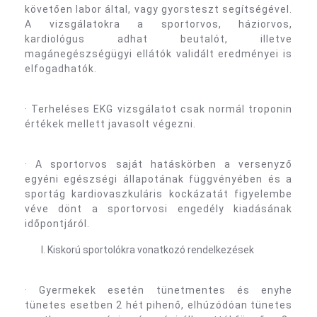
követően labor által, vagy gyorsteszt segítségével.
A vizsgálatokra a sportorvos, háziorvos,
kardiológus adhat beutalót, illetve
magánegészségügyi ellátók validált eredményei is
elfogadhatók.
· Terheléses EKG vizsgálatot csak normál troponin
értékek mellett javasolt végezni.
· A sportorvos saját hatáskörben a versenyző
egyéni egészségi állapotának függvényében és a
sportág kardiovaszkuláris kockázatát figyelembe
véve dönt a sportorvosi engedély kiadásának
időpontjáról.
Kiskorú sportolókra vonatkozó rendelkezések
· Gyermekek esetén tünetmentes és enyhe
tünetes esetben 2 hét pihenő, elhúzódóan tünetes