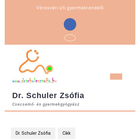
Skip
Vörösvári úti gyermekrendelő
to
content
Facebook
Ope
But
Dr. Schuler Zsófia
Csecsemő- és gyermekgyógyász
Dr. Schuler Zsófia
Cikk