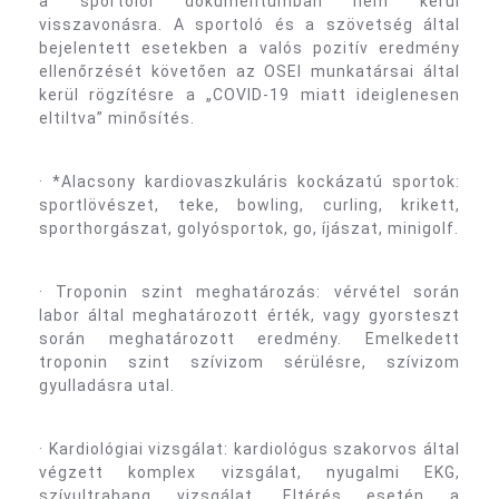
a sportolói dokumentumban nem kerül
visszavonásra. A sportoló és a szövetség által
bejelentett esetekben a valós pozitív eredmény
ellenőrzését követően az OSEI munkatársai által
kerül rögzítésre a „COVID-19 miatt ideiglenesen
eltiltva” minősítés.
· *Alacsony kardiovaszkuláris kockázatú sportok:
sportlövészet, teke, bowling, curling, krikett,
sporthorgászat, golyósportok, go, íjászat, minigolf.
· Troponin szint meghatározás: vérvétel során
labor által meghatározott érték, vagy gyorsteszt
során meghatározott eredmény. Emelkedett
troponin szint szívizom sérülésre, szívizom
gyulladásra utal.
· Kardiológiai vizsgálat: kardiológus szakorvos által
végzett komplex vizsgálat, nyugalmi EKG,
szívultrahang vizsgálat. Eltérés esetén a