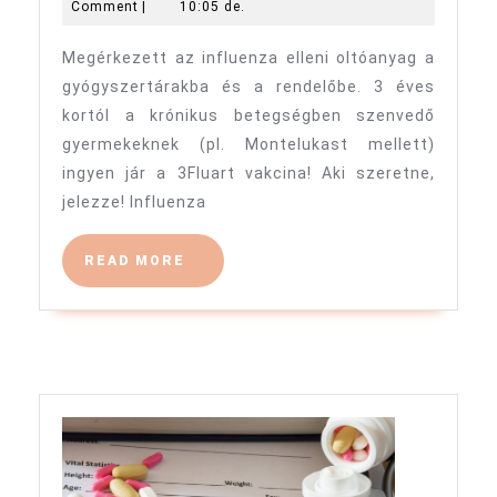
3,
Schuler
Comment
|
10:05 de.
elleni
2024
Zsófia
Megérkezett az influenza elleni oltóanyag a
oltóanya
gyógyszertárakba és a rendelőbe. 3 éves
króniku
kortól a krónikus betegségben szenvedő
beteg
gyermekeknek (pl. Montelukast mellett)
3
ingyen jár a 3Fluart vakcina! Aki szeretne,
év
jelezze! Influenza
felettie
ingyene
READ
READ MORE
MORE