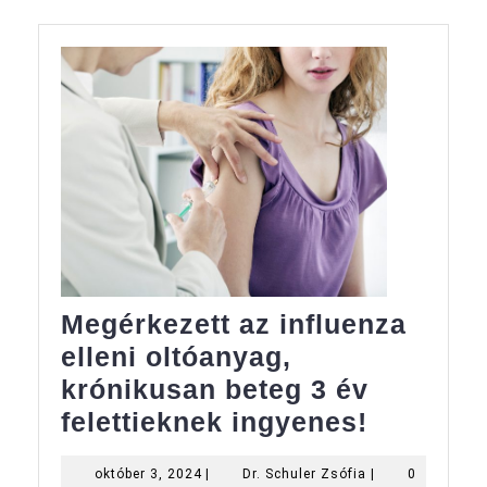
Megérkezett az influenza
elleni oltóanyag,
krónikusan beteg 3 év
Megérke
felettieknek ingyenes!
az
október
Dr.
október 3, 2024
|
Dr. Schuler Zsófia
|
0
influenz