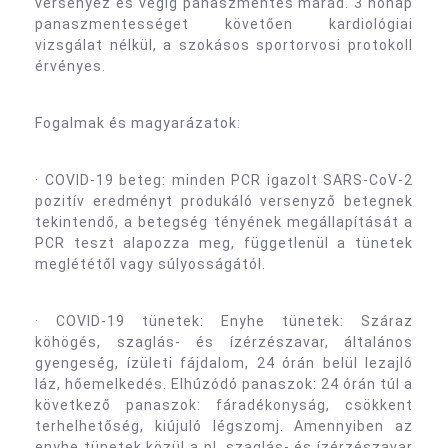
versenyez és végig panaszmentes marad. 3 hónap
panaszmentességet követően kardiológiai
vizsgálat nélkül, a szokásos sportorvosi protokoll
érvényes.
Fogalmak és magyarázatok:
· COVID-19 beteg: minden PCR igazolt SARS-CoV-2
pozitív eredményt produkáló versenyző betegnek
tekintendő, a betegség tényének megállapítását a
PCR teszt alapozza meg, függetlenül a tünetek
meglététől vagy súlyosságától.
· COVID-19 tünetek: Enyhe tünetek: Száraz
köhögés, szaglás- és ízérzészavar, általános
gyengeség, ízületi fájdalom, 24 órán belül lezajló
láz, hőemelkedés. Elhúzódó panaszok: 24 órán túl a
következő panaszok: fáradékonyság, csökkent
terhelhetőség, kiújuló légszomj. Amennyiben az
enyhe tünetek közül a pl. szaglás- és ízérzészavar