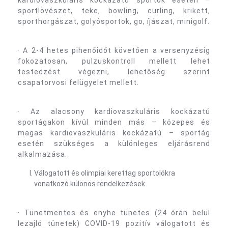
sportlövészet, teke, bowling, curling, krikett,
sporthorgászat, golyósportok, go, íjászat, minigolf.
· A 2-4 hetes pihenőidőt követően a versenyzésig
fokozatosan, pulzuskontroll mellett lehet
testedzést végezni, lehetőség szerint
csapatorvosi felügyelet mellett.
· Az alacsony kardiovaszkuláris kockázatú
sportágakon kívül minden más – közepes és
magas kardiovaszkuláris kockázatú – sportág
esetén szükséges a különleges eljárásrend
alkalmazása.
Válogatott és olimpiai kerettag sportolókra
vonatkozó különös rendelkezések
· Tünetmentes és enyhe tünetes (24 órán belül
lezajló tünetek) COVID-19 pozitív válogatott és