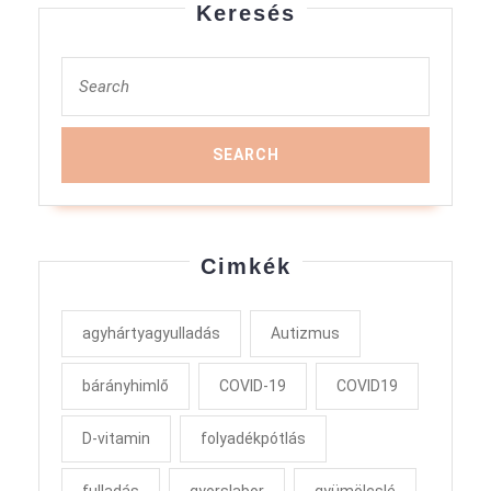
Keresés
Search
for:
Cimkék
agyhártyagyulladás
Autizmus
bárányhimlő
COVID-19
COVID19
D-vitamin
folyadékpótlás
fulladás
gyorslabor
gyümölcslé