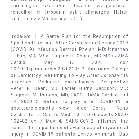
kardiológus szakorvos további vizsgálatokat
rendelhet el (troponin szint ellenőrzés, Holter
monitor, szív MR, koronária CT).
Irodalom: 1. A Game Plan for the Resumption of
Sport and Exercise After Coronavirus Disease 2019
(COVID19) Infection Dermot Phelan, MD;Jonathan
H. Kim, MD, MSc; Eugene H. Chung, MD MSc JAMA
Cardiol. May 13, 2020. doi:
10.1001/jamacardio.20202136 2. American College
of Cardiology: Returning To Play After Coronavirus
Infection: Pediatric cardiologists Perspective
Peter N. Dean, MD; Lanier Burns Jackson, MD;
Stephen M. Paridon, MD, FACC. JAMA Cardiol. Jul
14. 2020 3. Return to play after COVID-19: a
sportcardiologist’s view Helder Dores ; Nuno
Cardim Br. J. Sports Med: 10.1136/bjsports-2020-
102482 on 7 May 4. SARS-CoV-2 inflames the
heart. The importance of awareness of myocardial
injury in COVID-19 patients Enrico Ammirati; Dao