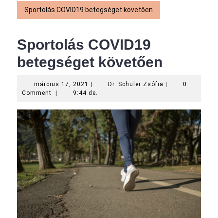
Sportolás COVID19 betegséget követően
Sportolás COVID19
betegséget követően
március
Dr.
március 17, 2021
|
Dr. Schuler Zsófia
|
0
17,
Schuler
Comment
|
9:44 de.
2021
Zsófia