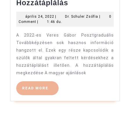
Hozzátáplálás
Hozzátáplálás
április
Dr.
április 24, 2022
|
Dr. Schuler Zsófia
|
0
24,
Schuler
Comment
|
1:46 du.
2022
Zsófia
A 2022-es Veres Gábor Posztgraduális
Továbbképzésen sok hasznos információ
hangzott el. Ezek egy része kapcsolódik a
szülők által gyakran feltett kérdésekhez a
hozzátáplálást illetően. A hozzátáplálás
megkezdése A magyar ajánlások
READ
READ MORE
MORE