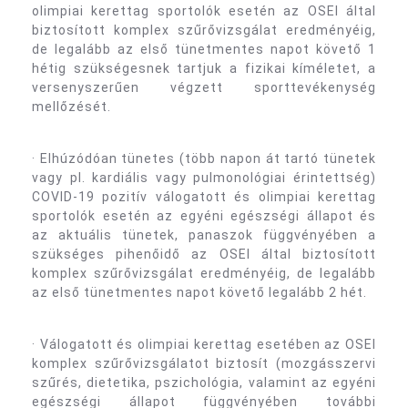
olimpiai kerettag sportolók esetén az OSEI által
biztosított komplex szűrővizsgálat eredményéig,
de legalább az első tünetmentes napot követő 1
hétig szükségesnek tartjuk a fizikai kíméletet, a
versenyszerűen végzett sporttevékenység
mellőzését.
· Elhúzódóan tünetes (több napon át tartó tünetek
vagy pl. kardiális vagy pulmonológiai érintettség)
COVID-19 pozitív válogatott és olimpiai kerettag
sportolók esetén az egyéni egészségi állapot és
az aktuális tünetek, panaszok függvényében a
szükséges pihenőidő az OSEI által biztosított
komplex szűrővizsgálat eredményéig, de legalább
az első tünetmentes napot követő legalább 2 hét.
· Válogatott és olimpiai kerettag esetében az OSEI
komplex szűrővizsgálatot biztosít (mozgásszervi
szűrés, dietetika, pszichológia, valamint az egyéni
egészségi állapot függvényében további